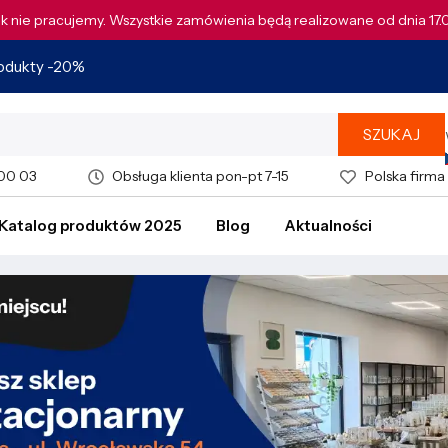
tek nie pracujemy. Wszystkie zamówienia będą realizowane od dnia 17
rodukty -20%
SZUKAJ
 00 03
Obsługa klienta pon-pt 7-15
Polska firma
Katalog produktów 2025
Blog
Aktualności