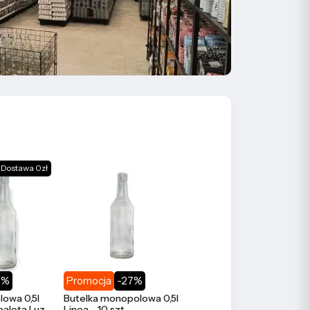
Dostawa 0zł
8%
Promocja
-27%
lowa 0,5l
Butelka monopolowa 0,5l
paleta Luz
Linea - 10 szt.