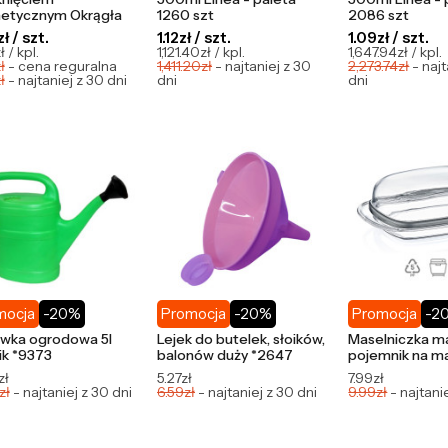
etycznym Okrągła
1260 szt
2086 szt
ł / szt.
1.12zł / szt.
1.09zł / szt.
 / kpl.
1,121.40zł / kpl.
1,647.94zł / kpl.
ł
- cena reguralna
1,411.20zł
- najtaniej z 30
2,273.74zł
- najt
ł
- najtaniej z 30 dni
dni
dni
mocja
-20%
Promocja
-20%
Promocja
-2
wka ogrodowa 5l
Lejek do butelek, słoików,
Maselniczka m
ik *9373
balonów duży *2647
pojemnik na m
zł
5.27zł
7.99zł
zł
- najtaniej z 30 dni
6.59zł
- najtaniej z 30 dni
9.99zł
- najtani