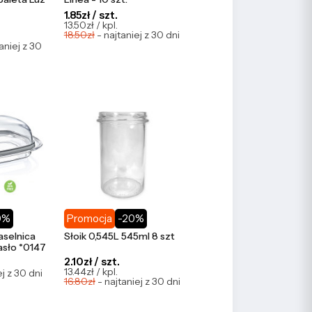
1.85zł / szt.
13.50zł / kpl.
18.50zł
- najtaniej z 30 dni
aniej z 30
0%
Promocja
-20%
aselnica
Słoik 0,545L 545ml 8 szt
asło *0147
2.10zł / szt.
13.44zł / kpl.
ej z 30 dni
16.80zł
- najtaniej z 30 dni