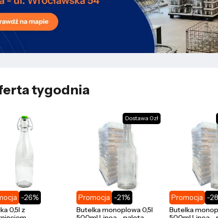
ferta tygodnia
Dostawa 0zł
mocja
-26%
Promocja
-21%
Promocja
-2
ka 0,5l z
Butelka monoplowa 0,5l
Butelka monop
nięciem
500ml Linea - paleta
500ml Linea - 