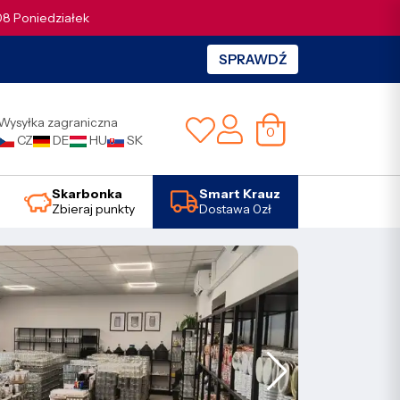
.08 Poniedziałek
SPRAWDŹ
Wysyłka zagraniczna
0
CZ
DE
HU
SK
Skarbonka
Smart Krauz
Zbieraj punkty
Dostawa 0zł