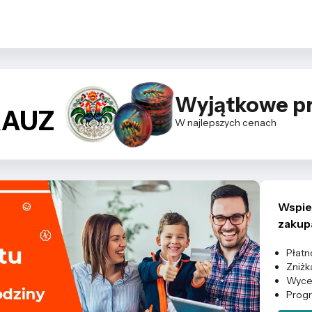
Wyjątkowe p
RAUZ
W najlepszych cenach
Wspie
zakup
Płatn
Zniżk
Wycen
Progr