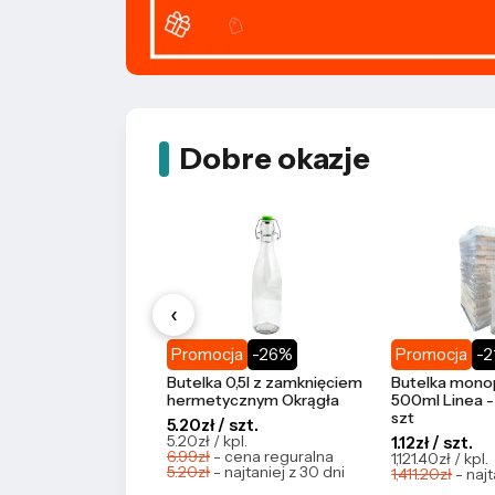
Dobre okazje
‹
Promocja
-26%
Promocja
-
Butelka 0,5l z zamknięciem
Butelka monop
hermetycznym Okrągła
500ml Linea -
szt
5.20zł / szt.
5.20zł / kpl.
1.12zł / szt.
6.99zł
- cena reguralna
1,121.40zł / kpl.
5.20zł
- najtaniej z 30 dni
1,411.20zł
- najt