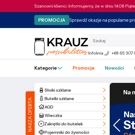
Szanowni klienci. Informujemy, że w dniu 14.08 Pią
Sprawdź okazje na popularne p
PROMOCJA
Infolinia
+48 65 307
Kategorie
Promocje
Nowości
Słoiki szklane
Butelki szklane
NASZA OFERTA
AGD
Wieczka
Zakrętki do butelek
Pojemniki do żywności