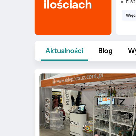
ilościach
Lejki, sitka
FI 82
Więcej
Więcej
Aktualności
Blog
Wy