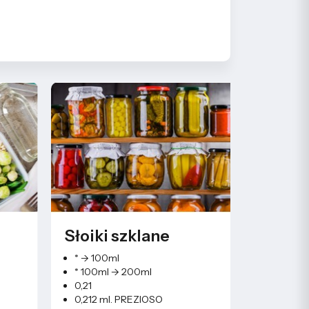
Słoiki szklane
Butelk
* -> 100ml
0,1 piers
* 100ml -> 200ml
0,2 piers
0,21
0,25l (fi3
0,212 ml. PREZIOSO
0,2l mo