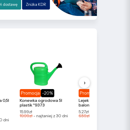
ń dostawę
Zniżka KDR
›
Promocja
-20%
Promocja
-20%
 0,5l
Konewka ogrodowa 5l
Lejek do butelek, słoików,
plastik *9373
balonów duży *2647
15.99zł
5.27zł
19.99zł
- najtaniej z 30 dni
6.59zł
- najtaniej z 30 dni
30 dni