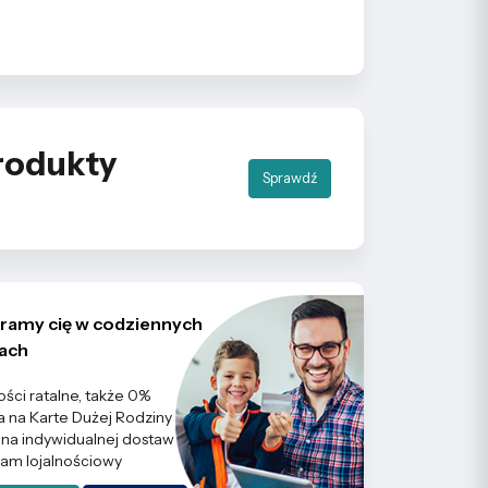
rodukty
Sprawdź
ramy cię w codziennych
ach
ości ratalne, także 0%
a na Karte Dużej Rodziny
a indywidualnej dostaw
am lojalnościowy