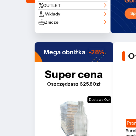
OUTLET
Wkłady
Znicze
Mega obniżka
-28%
O
Super cena
Oszczędzasz 625.80zł
Dostawa 0zł
Pro
Butel
zamk