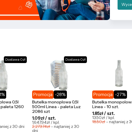
Wyce
Dostawa 0zł
Dostawa 0zł
21%
Promocja
-28%
Promocja
-27%
lowa 0,5l
Butelka monoplowa 0,5l
Butelka monopolowa
 paleta 1260
500ml Linea - paleta Luz
Linea - 10 szt.
2086 szt
1.85zł / szt.
13.50zł / kpl.
1.09zł / szt.
18.50zł
- najtaniej z 
1,647.94zł / kpl.
aniej z 30 dni
2,273.74zł
- najtaniej z 30
dni