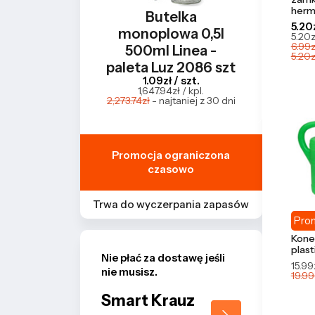
herm
Butelka
5.20z
monoplowa 0,5l
5.20zł
6.99z
500ml Linea -
5.20z
paleta Luz 2086 szt
1.09zł / szt.
1,647.94zł / kpl.
2,273.74zł
- najtaniej z 30 dni
Promocja ograniczona
czasowo
Trwa do wyczerpania zapasów
Pro
Kone
plast
Nie płać za dostawę jeśli
15.99
nie musisz.
19.99
Smart Krauz