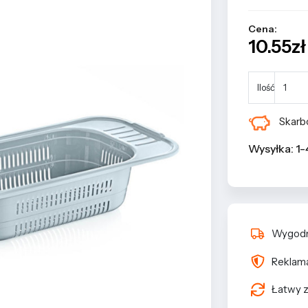
Cena:
10.55zł 
Ilość
Skarbo
Wysyłka: 1-
Wygodn
Reklama
Łatwy z