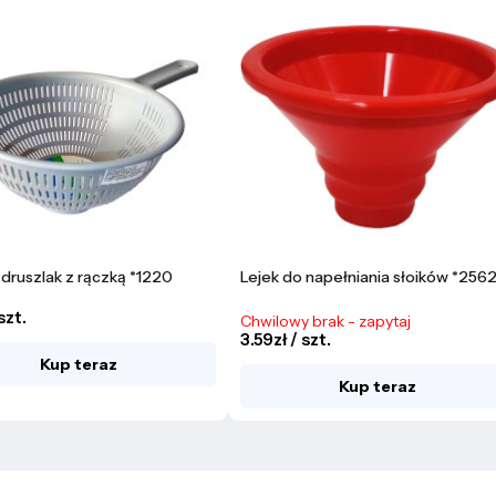
druszlak z rączką *1220
Lejek do napełniania słoików *256
 szt.
Chwilowy brak - zapytaj
3.59zł / szt.
Kup teraz
Kup teraz