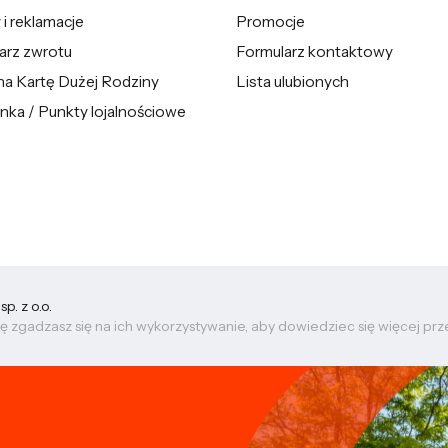
i reklamacje
Promocje
arz zwrotu
Formularz kontaktowy
na Kartę Dużej Rodziny
Lista ulubionych
nka / Punkty lojalnościowe
. z o.o.
ę zgadzasz się na ich wykorzystywanie, aby dowiedziec się więcej pr