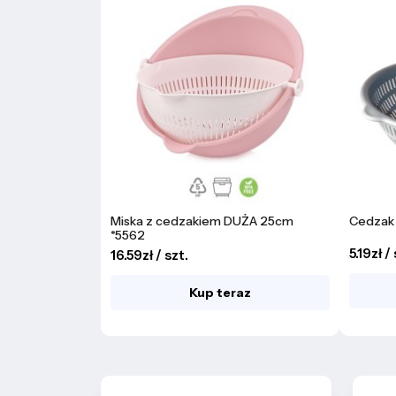
Miska z cedzakiem DUŻA 25cm
Cedzak 
*5562
5.19zł /
16.59zł / szt.
Kup teraz