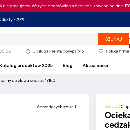
tek nie pracujemy. Wszystkie zamówienia będą realizowane od dnia 17
rodukty -20%
SZUKAJ
 00 03
Obsługa klienta pon-pt 7-15
Polska firma
Katalog produktów 2025
Blog
Aktualności
henny do zlewu cedzak *7160
0 op
Sprzedanych sztuk: 11
Ociek
cedza