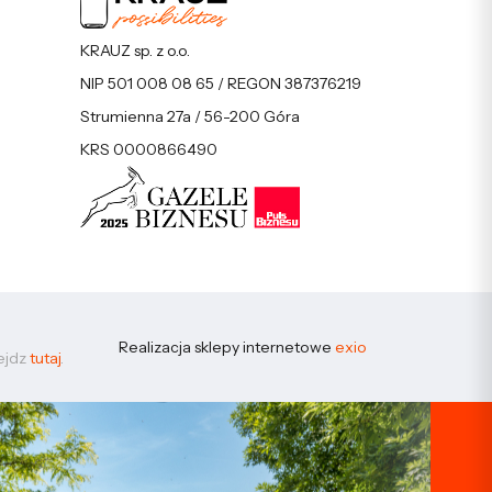
KRAUZ sp. z o.o.
NIP 501 008 08 65 / REGON 387376219
Strumienna 27a / 56-200 Góra
KRS 0000866490
Realizacja sklepy internetowe
exio
zejdz
tutaj
.