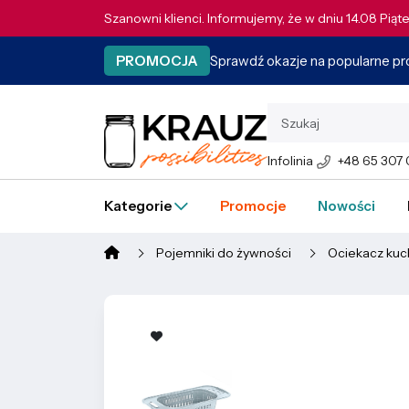
Szanowni klienci. Informujemy, że w dniu 14.08 Pią
Sprawdź okazje na popularne p
PROMOCJA
Infolinia
+48 65 307
Kategorie
Promocje
Nowości
Pojemniki do żywności
Ociekacz kuc