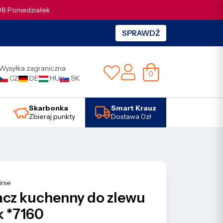
.08 Poniedziałek
SPRAWDŹ
Wysyłka zagraniczna
0
CZ
DE
HU
SK
Skarbonka
Smart Krauz
Zbieraj punkty
Dostawa 0zł
inie
acz kuchenny do zlewu
k *7160