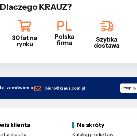
Dlaczego KRAUZ?
Polska
30 lat na
Szybka
firma
rynku
dostawa
nta, zamówienia.
biuro@krauz.com.pl
wis klienta
Na skróty
 transportu
Katalog produktów