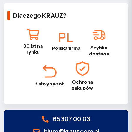
Dlaczego KRAUZ?
30 lat na
Szybka
Polska firma
rynku
dostawa
Ochrona
Łatwy zwrot
zakupów
65 307 00 03
biuro@krauz.com.pl