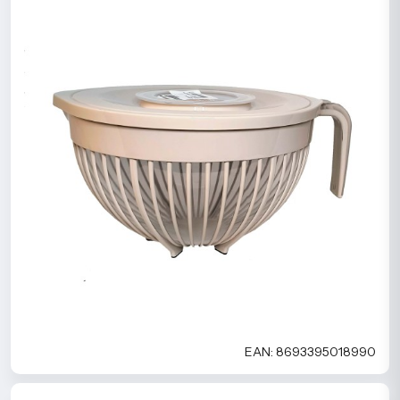
EAN: 8693395018990