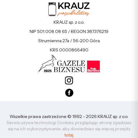
KRAUZ sp. z o.o.
NIP 501 008 08 65 / REGON 387376219
Strumienna 27a / 56-200 Góra
KRS 0000866490
Wszelkie prawa zastrzeżone © 1992 - 2026 KRAUZ sp. z o.o.
Serwis używa technologi Cookies, przglądając stronę zgadzasz
się na ich wykorzystywanie, aby dowiedziec się więcej przejdz
tutaj
.