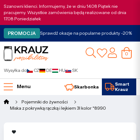
Szanowni klienci. Informujemy, że w dniu 14.08 Piątek nie
pracujemy. Wszystkie zamówienia będą realizowane od dnia
17.08 Poniedziałek
PROMOCJA
Sprawdź okazje na popularne produkty -20%
0
Wysyłka do
CZ
DE
HU
SK
Smart
Menu
Skarbonka
Krauz
Pojemniki do żywności
Miska z pokrywką rączką i lejkiem 3l kolor *8990