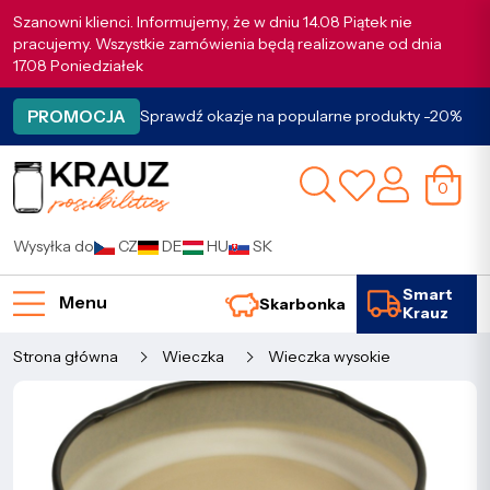
Szanowni klienci. Informujemy, że w dniu 14.08 Piątek nie
pracujemy. Wszystkie zamówienia będą realizowane od dnia
17.08 Poniedziałek
PROMOCJA
Sprawdź okazje na popularne produkty -20%
0
Wysyłka do
CZ
DE
HU
SK
Smart
Menu
Skarbonka
Krauz
Strona główna
Wieczka
Wieczka wysokie