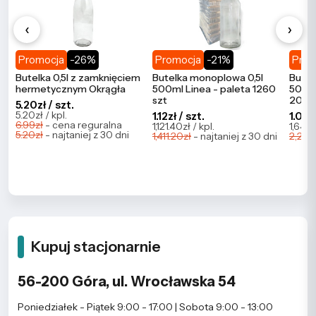
‹
›
Promocja
-26%
Promocja
-21%
Prom
Butelka 0,5l z zamknięciem
Butelka monoplowa 0,5l
Butel
hermetycznym Okrągła
500ml Linea - paleta 1260
500ml
szt
2086
5.20zł / szt.
5.20zł / kpl.
1.12zł / szt.
1.09zł
6.99zł
- cena reguralna
1,121.40zł / kpl.
1,647.
5.20zł
- najtaniej z 30 dni
1,411.20zł
- najtaniej z 30 dni
2,273.
Kupuj stacjonarnie
56-200 Góra, ul. Wrocławska 54
Poniedziałek - Piątek 9:00 - 17:00 | Sobota 9:00 - 13:00