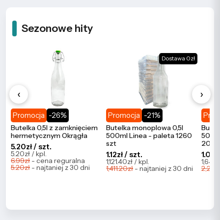
Sezonowe hity
Dostawa 0zł
‹
›
Promocja
-26%
Promocja
-21%
Prom
Butelka 0,5l z zamknięciem
Butelka monoplowa 0,5l
Butel
hermetycznym Okrągła
500ml Linea - paleta 1260
500ml
szt
2086
5.20zł / szt.
5.20zł / kpl.
1.12zł / szt.
1.09zł
6.99zł
- cena reguralna
1,121.40zł / kpl.
1,647.
5.20zł
- najtaniej z 30 dni
1,411.20zł
- najtaniej z 30 dni
2,273.