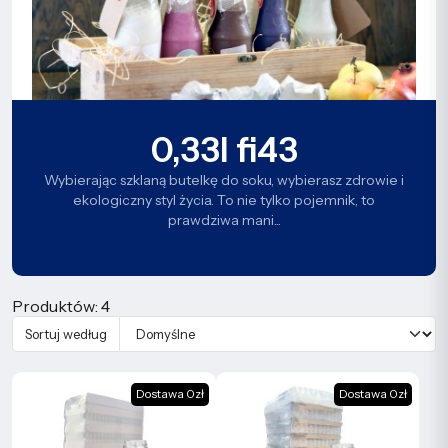
0,33l fi43
Wybierając szklaną butelkę do soku, wybierasz zdrowie i
ekologiczny styl życia. To nie tylko pojemnik, to
prawdziwa mani...
Produktów: 4
Sortuj według
Dostawa 0zł
Dostawa 0zł