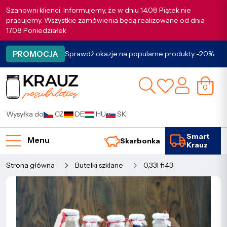
Szanowni klienci. Informujemy, że w dniu 14.08 Piątek nie
pracujemy. Wszystkie zamówienia będą realizowane od dnia
17.08 Poniedziałek
PROMOCJA
Sprawdź okazje na popularne produkty -20%
0
Wysyłka do
CZ
DE
HU
SK
Smart
Menu
Skarbonka
Krauz
Strona główna
Butelki szklane
0,33l fi43