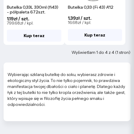
Butelka 0,33L 330ml (fi43)
Butelka 0,33 (Fi 43) A'12
- półpaleta 672szt.
1.39zł / szt.
1.19zł / szt.
16.68zł / kpl.
799.68zł / kpl.
Kup teraz
Kup teraz
Wyświetlam 1 do 4 z 4 (1 stron)
Wybierając szklaną butelkę do soku, wybierasz zdrowie i
ekologiczny styl życia. To nie tylko pojemnik, to prawdziwa
manifestacja twojej dbałości o ciało i planetę. Dlatego każdy
łyk z tej butelki to nie tylko kropla orzeźwienia, ale także gest,
który wpisuje się w filozofię życia pełnego smaku i
odpowiedzialności.