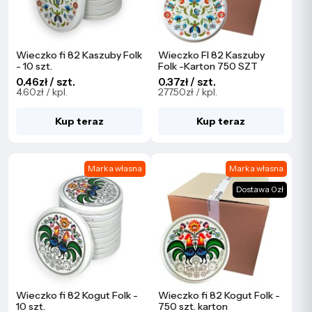
Wieczko fi 82 Kaszuby Folk
Wieczko FI 82 Kaszuby
- 10 szt.
Folk -Karton 750 SZT
0.46zł / szt.
0.37zł / szt.
4.60zł / kpl.
277.50zł / kpl.
Kup teraz
Kup teraz
Marka własna
Marka własna
Dostawa 0zł
Wieczko fi 82 Kogut Folk -
Wieczko fi 82 Kogut Folk -
10 szt.
750 szt. karton