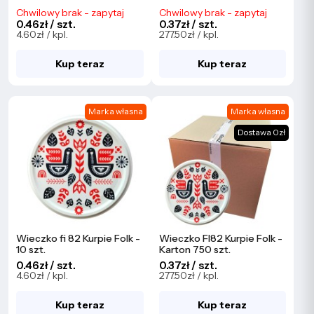
Chwilowy brak - zapytaj
Chwilowy brak - zapytaj
0.46zł / szt.
0.37zł / szt.
4.60zł / kpl.
277.50zł / kpl.
Kup teraz
Kup teraz
Marka własna
Marka własna
Dostawa 0zł
Wieczko fi 82 Kurpie Folk -
Wieczko FI82 Kurpie Folk -
10 szt.
Karton 750 szt.
0.46zł / szt.
0.37zł / szt.
4.60zł / kpl.
277.50zł / kpl.
Kup teraz
Kup teraz