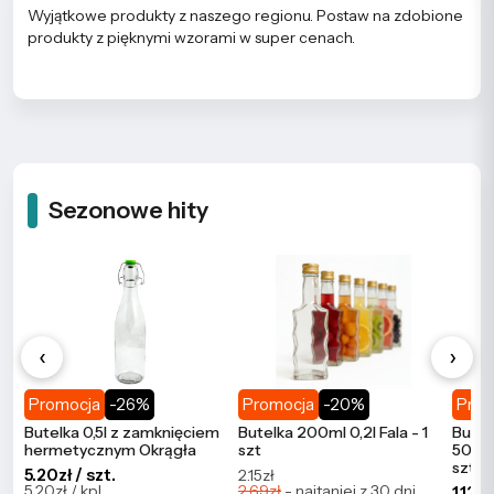
Wyjątkowe produkty z naszego regionu. Postaw na zdobione
produkty z pięknymi wzorami w super cenach.
Sezonowe hity
‹
›
Promocja
-26%
Promocja
-20%
Prom
Butelka 0,5l z zamknięciem
Butelka 200ml 0,2l Fala - 1
Butel
hermetycznym Okrągła
szt
500ml
szt
5.20zł / szt.
2.15zł
5.20zł / kpl.
2.69zł
- najtaniej z 30 dni
1.12zł