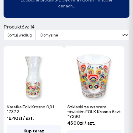
zdobione produkty z pięknymi wzorami w super
cenach....
Produktów: 14
Sortuj według
Karafka Folk Krosno 0,9 l
Szklanki ze wzorem
*7372
łowickim FOLK Krosno 6szt
*7280
19.40zł / szt.
45.00zł / szt.
Kup teraz