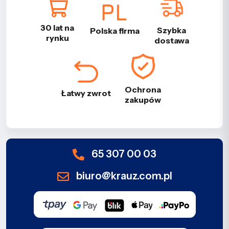
30 lat na
Szybka
Polska firma
rynku
dostawa
Ochrona
Łatwy zwrot
zakupów
65 307 00 03
biuro@krauz.com.pl