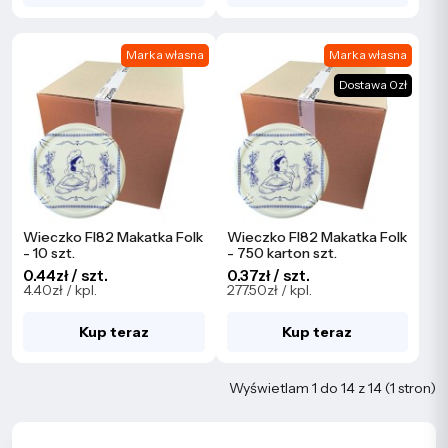
Marka własna
Marka własna
Dostawa 0zł
Wieczko FI82 Makatka Folk
Wieczko FI82 Makatka Folk
- 10 szt.
- 750 karton szt.
0.44zł / szt.
0.37zł / szt.
4.40zł / kpl.
277.50zł / kpl.
Kup teraz
Kup teraz
Wyświetlam 1 do 14 z 14 (1 stron)