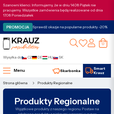
Szanowni klienci. Informujemy, że w dniu 14.08 Piątek nie
pracujemy. Wszystkie zamówienia będą realizowane od dnia
17.08 Poniedziałek
PROMOCJA
Sprawdź okazje na popularne produkty -20%
0
Wysyłka do
CZ
DE
HU
SK
Smart
Menu
Skarbonka
Krauz
Strona główna
Produkty Regionalne
Produkty Regionalne
Wyjątkowe produkty z naszego regionu. Postaw na