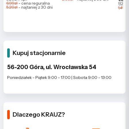
6.99zł
- cena reguralna
1,121.4
5.20zł
- najtaniej z 30 dni
1,411.
Kupuj stacjonarnie
56-200 Góra, ul. Wrocławska 54
Poniedziałek - Piątek 9:00 - 17:00 | Sobota 9:00 - 13:00
Dlaczego KRAUZ?