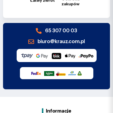
Łatwy zwrot
zakupów
65 307 00 03
biuro@krauz.com.pl
Informacje