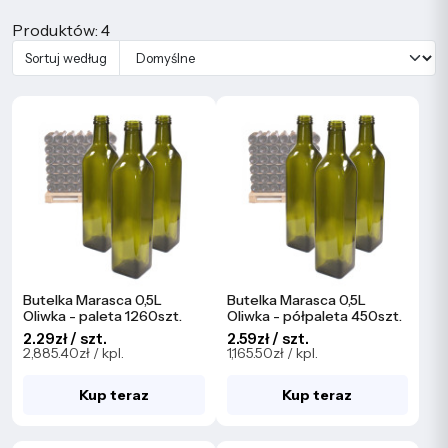
Produktów: 4
Sortuj według
Butelka Marasca 0,5L
Butelka Marasca 0,5L
Oliwka - paleta 1260szt.
Oliwka - półpaleta 450szt.
2.29zł / szt.
2.59zł / szt.
2,885.40zł / kpl.
1,165.50zł / kpl.
Kup teraz
Kup teraz