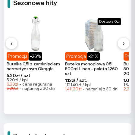
Sezonowe hity
Dostawa 0zł
‹
›
Promocja
-26%
Promocja
-21%
Prom
Butelka 0,5l z zamknięciem
Butelka monoplowa 0,5l
Butel
hermetycznym Okrągła
500ml Linea - paleta 1260
500ml
szt
2086
5.20zł / szt.
5.20zł / kpl.
1.12zł / szt.
1.09zł
6.99zł
- cena reguralna
1,121.40zł / kpl.
1,647.
5.20zł
- najtaniej z 30 dni
1,411.20zł
- najtaniej z 30 dni
2,273.