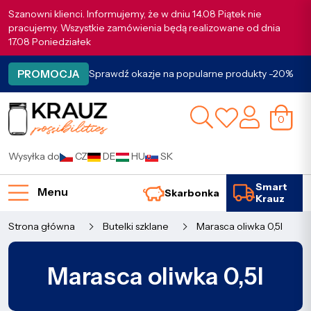
Szanowni klienci. Informujemy, że w dniu 14.08 Piątek nie
pracujemy. Wszystkie zamówienia będą realizowane od dnia
17.08 Poniedziałek
PROMOCJA
Sprawdź okazje na popularne produkty -20%
0
Wysyłka do
CZ
DE
HU
SK
Smart
Menu
Skarbonka
Krauz
Strona główna
Butelki szklane
Marasca oliwka 0,5l
Marasca oliwka 0,5l