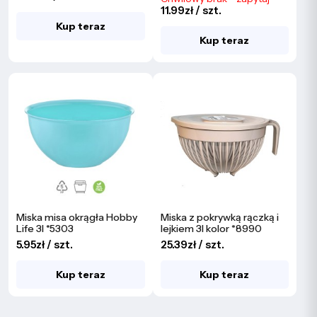
11.99zł / szt.
Kup teraz
Kup teraz
Miska misa okrągła Hobby
Miska z pokrywką rączką i
Life 3l *5303
lejkiem 3l kolor *8990
5.95zł / szt.
25.39zł / szt.
Kup teraz
Kup teraz