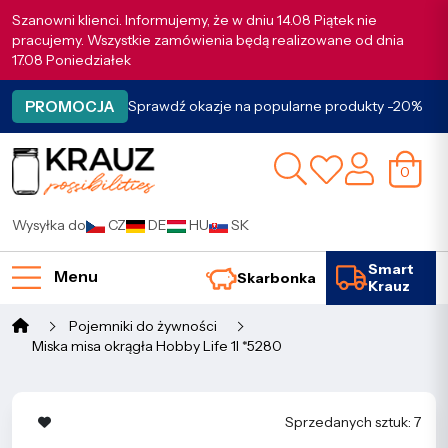
Szanowni klienci. Informujemy, że w dniu 14.08 Piątek nie
pracujemy. Wszystkie zamówienia będą realizowane od dnia
17.08 Poniedziałek
PROMOCJA
Sprawdź okazje na popularne produkty -20%
0
Wysyłka do
CZ
DE
HU
SK
Smart
Menu
Skarbonka
Krauz
Pojemniki do żywności
Miska misa okrągła Hobby Life 1l *5280
Sprzedanych sztuk: 7