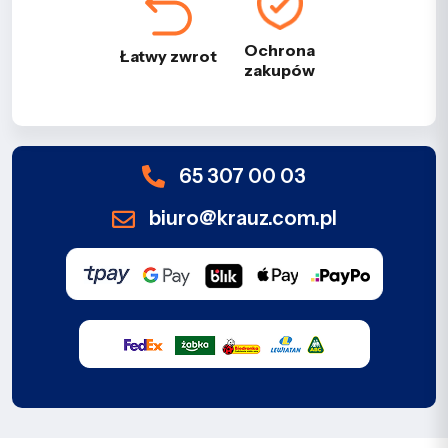
Ochrona
Łatwy zwrot
zakupów
65 307 00 03
biuro@krauz.com.pl