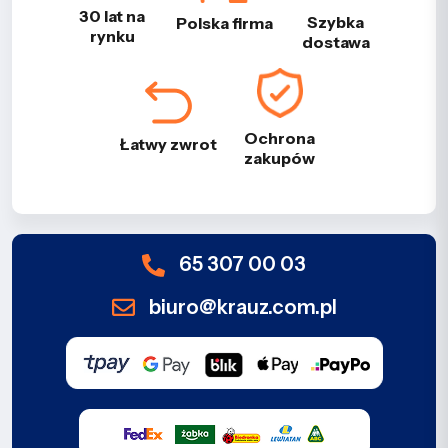
30 lat na
Szybka
Polska firma
rynku
dostawa
Ochrona
Łatwy zwrot
zakupów
65 307 00 03
biuro@krauz.com.pl