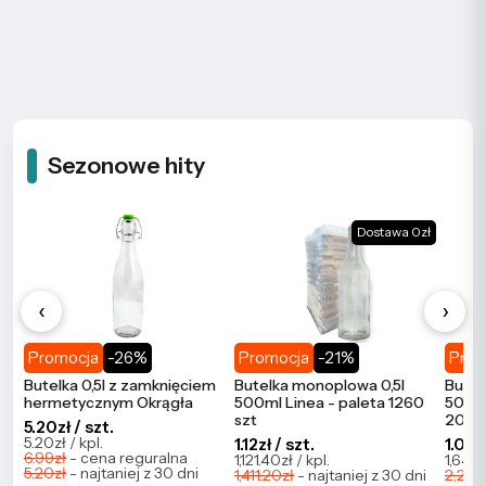
Sezonowe hity
Dostawa 0zł
‹
›
Promocja
-26%
Promocja
-21%
Prom
Butelka 0,5l z zamknięciem
Butelka monoplowa 0,5l
Butel
hermetycznym Okrągła
500ml Linea - paleta 1260
500ml
szt
2086
5.20zł / szt.
5.20zł / kpl.
1.12zł / szt.
1.09zł
6.99zł
- cena reguralna
1,121.40zł / kpl.
1,647.
5.20zł
- najtaniej z 30 dni
1,411.20zł
- najtaniej z 30 dni
2,273.