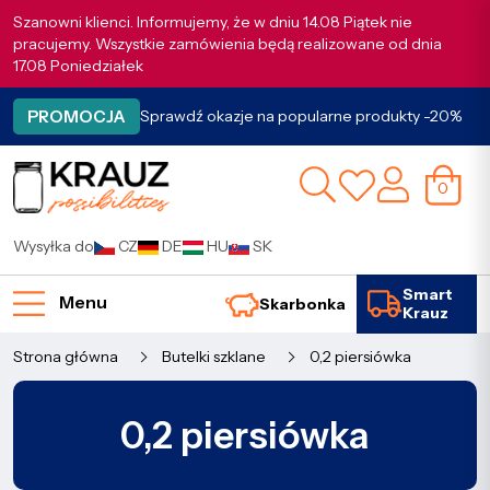
Szanowni klienci. Informujemy, że w dniu 14.08 Piątek nie
pracujemy. Wszystkie zamówienia będą realizowane od dnia
17.08 Poniedziałek
PROMOCJA
Sprawdź okazje na popularne produkty -20%
0
Wysyłka do
CZ
DE
HU
SK
Smart
Menu
Skarbonka
Krauz
Strona główna
Butelki szklane
0,2 piersiówka
0,2 piersiówka