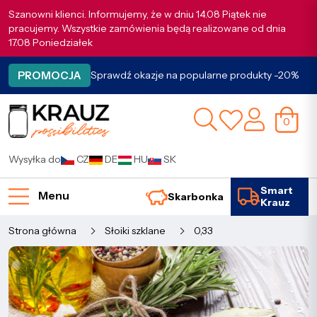
Szanowni klienci. Informujemy, że w dniu 14.08 Piątek nie
pracujemy. Wszystkie zamówienia będą realizowane od dnia
17.08 Poniedziałek
PROMOCJA
Sprawdź okazje na popularne produkty -20%
0
Wysyłka do
CZ
DE
HU
SK
Smart
Menu
Skarbonka
Krauz
Strona główna
Słoiki szklane
0,33