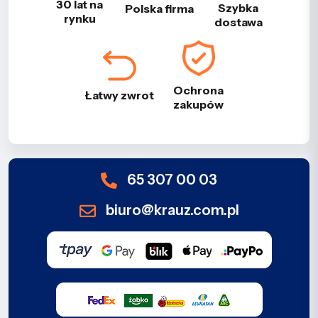
30 lat na
Szybka
Polska firma
rynku
dostawa
Ochrona
Łatwy zwrot
zakupów
65 307 00 03
biuro@krauz.com.pl