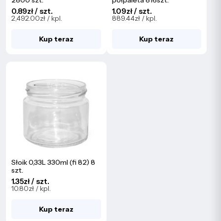
2800 szt.
półpaleta 816szt.
0.89zł / szt.
1.09zł / szt.
2,492.00zł / kpl.
889.44zł / kpl.
Kup teraz
Kup teraz
Słoik 0,33L 330ml (fi 82) 8
szt.
1.35zł / szt.
10.80zł / kpl.
Kup teraz