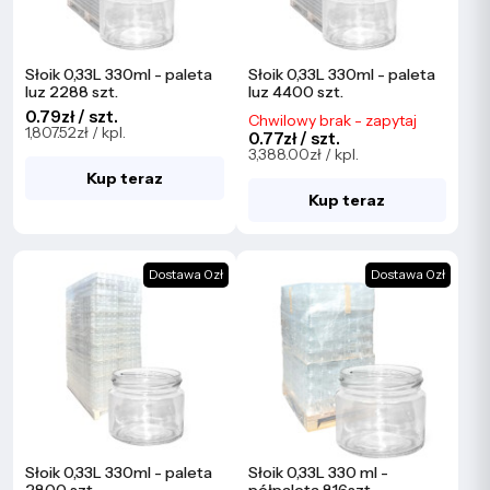
Słoik 0,33L 330ml - paleta
Słoik 0,33L 330ml - paleta
luz 2288 szt.
luz 4400 szt.
0.79zł / szt.
Chwilowy brak - zapytaj
1,807.52zł / kpl.
0.77zł / szt.
3,388.00zł / kpl.
Kup teraz
Kup teraz
Dostawa 0zł
Dostawa 0zł
Słoik 0,33L 330ml - paleta
Słoik 0,33L 330 ml -