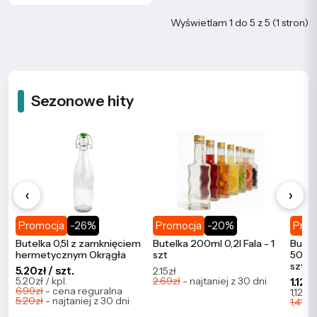
Wyświetlam 1 do 5 z 5 (1 stron)
Sezonowe hity
‹
›
Promocja
-26%
Promocja
-20%
Prom
Butelka 0,5l z zamknięciem
Butelka 200ml 0,2l Fala - 1
Butel
hermetycznym Okrągła
szt
500ml
szt
5.20zł / szt.
2.15zł
5.20zł / kpl.
2.69zł
- najtaniej z 30 dni
1.12zł
6.99zł
- cena reguralna
1,121.4
5.20zł
- najtaniej z 30 dni
1,411.