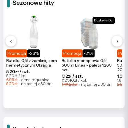
Sezonowe hity
Dostawa 0zł
‹
›
Promocja
-26%
Promocja
-21%
Prom
Butelka 0,5l z zamknięciem
Butelka monoplowa 0,5l
Butel
hermetycznym Okrągła
500ml Linea - paleta 1260
500ml
szt
2086
5.20zł / szt.
5.20zł / kpl.
1.12zł / szt.
1.09zł
6.99zł
- cena reguralna
1,121.40zł / kpl.
1,647.
5.20zł
- najtaniej z 30 dni
1,411.20zł
- najtaniej z 30 dni
2,273.