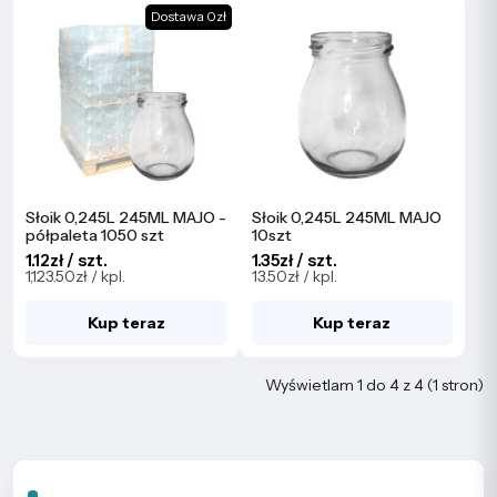
Dostawa 0zł
Słoik 0,245L 245ML MAJO -
Słoik 0,245L 245ML MAJO
półpaleta 1050 szt
10szt
1.12zł / szt.
1.35zł / szt.
1,123.50zł / kpl.
13.50zł / kpl.
Kup teraz
Kup teraz
Wyświetlam 1 do 4 z 4 (1 stron)