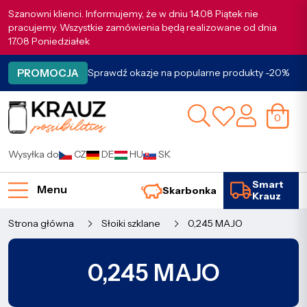
Szanowni klienci. Informujemy, że w dniu 14.08 Piątek nie
pracujemy. Wszystkie zamówienia będą realizowane od dnia
17.08 Poniedziałek
PROMOCJA
Sprawdź okazje na popularne produkty -20%
0
Wysyłka do
CZ
DE
HU
SK
Smart
Menu
Skarbonka
Krauz
Strona główna
Słoiki szklane
0,245 MAJO
0,245 MAJO