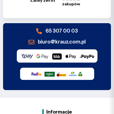
Łatwy zwrot
zakupów
65 307 00 03
biuro@krauz.com.pl
Informacje