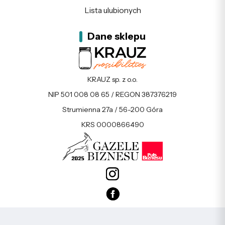
Lista ulubionych
Dane sklepu
KRAUZ sp. z o.o.
NIP 501 008 08 65 / REGON 387376219
Strumienna 27a / 56-200 Góra
KRS 0000866490