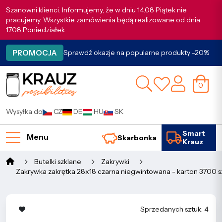
Szanowni klienci. Informujemy, że w dniu 14.08 Piątek nie
pracujemy. Wszystkie zamówienia będą realizowane od dnia
17.08 Poniedziałek
PROMOCJA
Sprawdź okazje na popularne produkty -20%
0
Wysyłka do
CZ
DE
HU
SK
Smart
Menu
Skarbonka
Krauz
Butelki szklane
Zakrywki
Zakrywka zakrętka 28x18 czarna niegwintowana - karton 3700 sz
Sprzedanych sztuk: 4