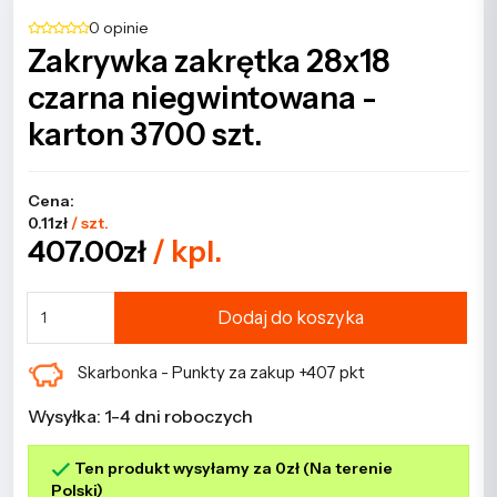
0 opinie
Zakrywka zakrętka 28x18
czarna niegwintowana -
karton 3700 szt.
Cena:
0.11zł
/ szt.
407.00zł
/ kpl.
Dodaj do koszyka
Skarbonka - Punkty za zakup +407 pkt
Wysyłka: 1-4 dni roboczych
Ten produkt wysyłamy za 0zł (Na terenie
Polski)