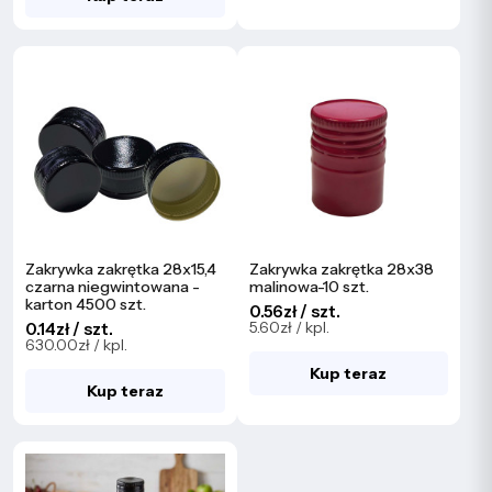
Zakrywka zakrętka 28x15,4
Zakrywka zakrętka 28x38
czarna niegwintowana -
malinowa-10 szt.
karton 4500 szt.
0.56zł / szt.
5.60zł / kpl.
0.14zł / szt.
630.00zł / kpl.
Kup teraz
Kup teraz