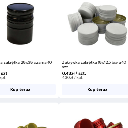
a zakrętka 28x38 czarna-10
Zakrywka zakrętka 18x12,5 biała-10
szt.
 szt.
0.43zł / szt.
kpl.
4.30zł / kpl.
Kup teraz
Kup teraz