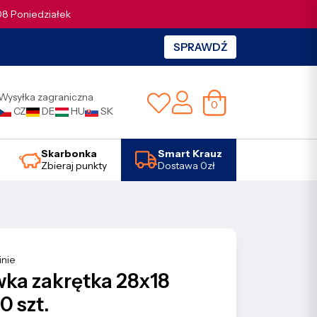
.08 Poniedziałek
SPRAWDŹ
Wysyłka zagraniczna
0
CZ
DE
HU
SK
Skarbonka
Smart Krauz
Zbieraj punkty
Dostawa 0zł
inie
ka zakrętka 28x18
0 szt.