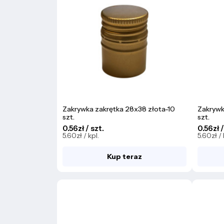
Zakrywka zakrętka 28x38 złota-10
Zakrywk
szt.
szt.
0.56zł / szt.
0.56zł /
5.60zł / kpl.
5.60zł / 
Kup teraz