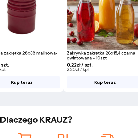
a zakrętka 28x38 malinowa-
Zakrywka zakrętka 28x15,4 czarna
gwintowana - 10szt
 szt.
0.22zł / szt.
kpl.
2.20zł / kpl.
Kup teraz
Kup teraz
Dlaczego KRAUZ?