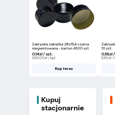
Zakrywka zakrętka 28x15,4 czarna
Zakrywk
niegwintowana - karton 4500 szt.
10 szt.
0.14zł / szt.
0.56zł /
630.00zł / kpl.
5.60zł / 
Kup teraz
Kupuj
stacjonarnie