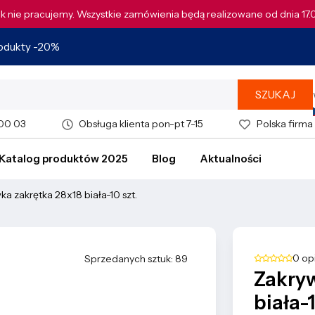
tek nie pracujemy. Wszystkie zamówienia będą realizowane od dnia 17
rodukty -20%
SZUKAJ
 00 03
Obsługa klienta pon-pt 7-15
Polska firma
Katalog produktów 2025
Blog
Aktualności
ka zakrętka 28x18 biała-10 szt.
0 op
Sprzedanych sztuk: 89
Zakryw
biała-1