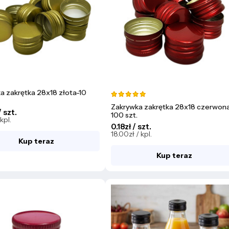
a zakrętka 28x18 złota-10
Zakrywka zakrętka 28x18 czerwon
 szt.
100 szt.
kpl.
0.18zł / szt.
18.00zł / kpl.
Kup teraz
Kup teraz