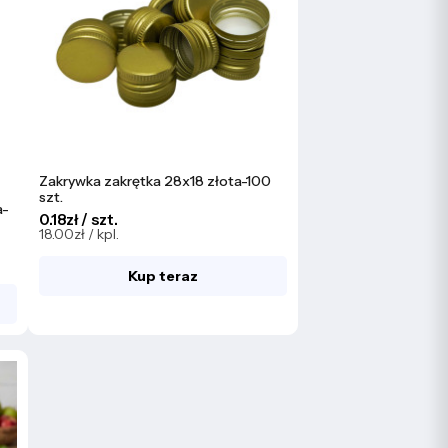
Zakrywka zakrętka 28x18 złota-100
szt.
a-
0.18zł / szt.
18.00zł / kpl.
Kup teraz