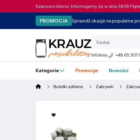
Szanowni klienci. Informujemy, że w dniu 14.08 Pią
Sprawdź okazje na popularne p
PROMOCJA
Infolinia
+48 65 307
Kategorie
Promocje
Nowości
Butelki szklane
Zakrywki
Zakryw