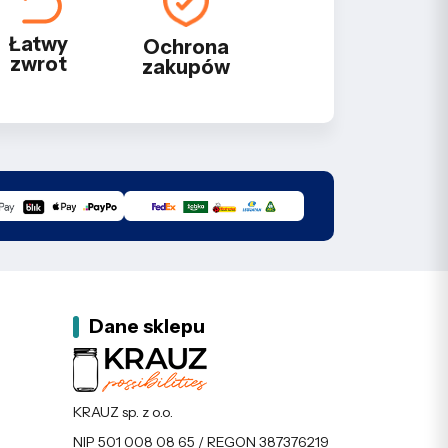
Łatwy
Ochrona
zwrot
zakupów
Dane sklepu
KRAUZ sp. z o.o.
NIP 501 008 08 65 / REGON 387376219