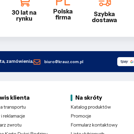
Polska
30 lat na
Szybka
firma
rynku
dostawa
nta, zamówienia.
biuro@krauz.com.pl
wis klienta
Na skróty
 transportu
Katalog produktów
i reklamacje
Promocje
arz zwrotu
Formularz kontaktowy
na Kartę Dużej Rodziny
Lista ulubionych