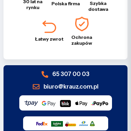
30 lat na
Szybka
Polska firma
rynku
dostawa
Ochrona
Łatwy zwrot
zakupów
65 307 00 03
biuro@krauz.com.pl