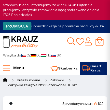
Szanowni klienci. Informujemy, że w dniu 14.08 Piątek nie
pracujemy. Wszystkie zamówienia będą realizowane od dnia
17.08 Poniedziałek
PROMOCJA
Sprawdź okazje na popularne produkty -20%
0
Wysyłka do
CZ
DE
HU
SK
Smart
Menu
Skarbonka
Krauz
Butelki szklane
Zakrywki
Zakrywka zakrętka 28x18 czerwona-100 szt.
Sprzedanych sztuk:
102