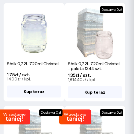
Dostawa 0zł
Słoik 0,72L 720ml Christel
Słoik 0,72L 720ml Christel
- paleta 1344 szt.
1.75zł / szt.
1.35zł / szt.
14.00zł / kpl.
1,814.40zł / kpl.
Kup teraz
Kup teraz
Dostawa 0zł
Dostawa 0zł
W zestawie
W zestawie
taniej!
taniej!