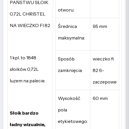
PAŃSTWU SŁOIK
otworu:
0,72L CHRISTEL
NA WIECZKO FI 82
Średnica
95 mm
maksymalna:
1 kpl. to 1848
Sposób
wieczko fi
słoików 0,72L
zamknięcia:
82 6-
luzem na palecie.
zaczepowe
Wysokość
60 mm
pola
Słoik bardzo
etykietowego:
ładny wizualnie,