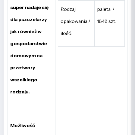
super nadaje się
Rodzaj
paleta /
dla pszczelarzy
opakowania /
1848 szt.
jak również w
ilość:
gospodarstwie
domowym na
przetwory
wszelkiego
rodzaju.
Możliwość