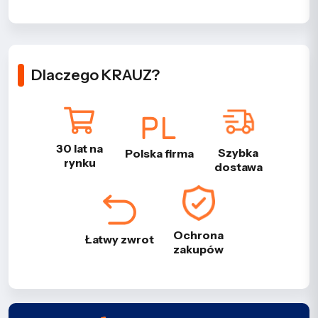
Dlaczego KRAUZ?
30 lat na
Szybka
Polska firma
rynku
dostawa
Ochrona
Łatwy zwrot
zakupów