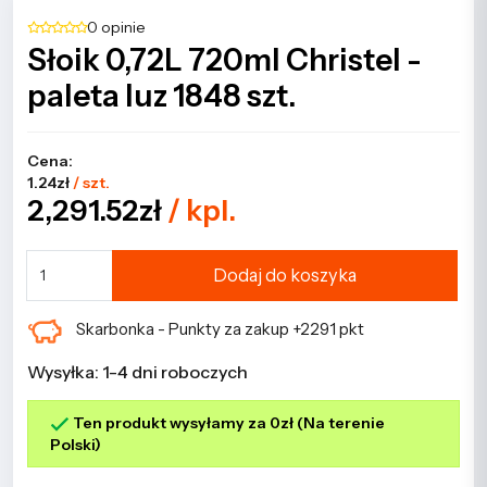
0 opinie
Słoik 0,72L 720ml Christel -
paleta luz 1848 szt.
Cena:
1.24zł
/ szt.
2,291.52zł
/ kpl.
Dodaj do koszyka
Skarbonka - Punkty za zakup +2291 pkt
Wysyłka: 1-4 dni roboczych
Ten produkt wysyłamy za 0zł (Na terenie
Polski)