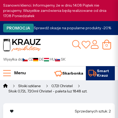
Szanowni klienci. Informujemy, że w dniu 14.08 Piątek nie
pracujemy. Wszystkie zamówienia będą realizowane od dnia
17.08 Poniedziałek
PROMOCJA
Sprawdź okazje na popularne produkty -20%
0
Wysyłka do
CZ
DE
HU
SK
Smart
Menu
Skarbonka
Krauz
Słoiki szklane
0,72l Christel
Słoik 0,72L 720ml Christel - paleta luz 1848 szt.
Sprzedanych sztuk: 2