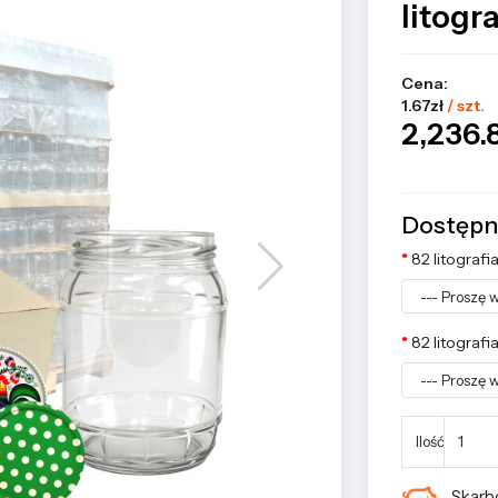
litogra
Cena:
1.67zł
/ szt.
2,236.
Dostępn
82 litografi
82 litografi
Ilość
Skarbo