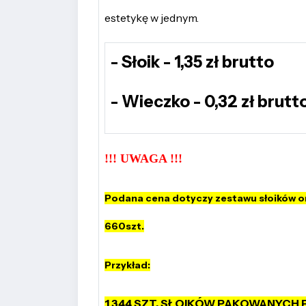
estetykę w jednym.
- Słoik - 1,35 zł brutto
- Wieczko - 0,32 zł brutt
!!! UWAGA !!!
Podana cena dotyczy zestawu słoików o
660szt.
Przykład:
1 344 SZT. SŁOIKÓW PAKOWANYCH 