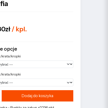
fia
80zł
/ kpl.
e opcje
a/krata/kropki
a/krata/kropki
Dodaj do koszyka
nka - Punkty za zakup +2236 pkt