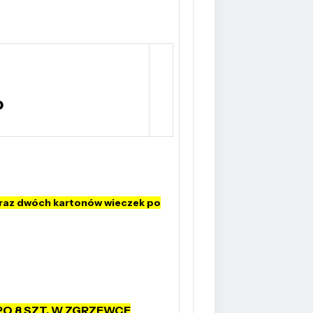
o
raz dwóch kartonów wieczek po
PO 8 SZT. W ZGRZEWCE