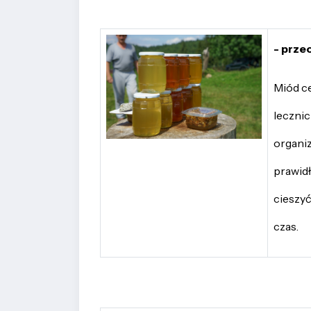
- prze
Miód ce
leczni
organiz
prawid
cieszyć
czas.