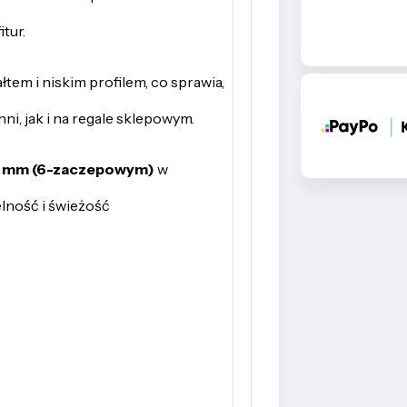
tur.
tem i niskim profilem, co sprawia,
ni, jak i na regale sklepowym.
2 mm (6-zaczepowym)
w
lność i świeżość