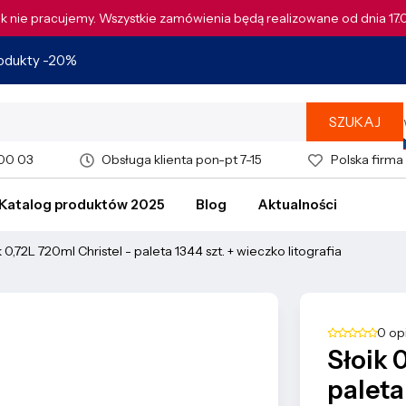
tek nie pracujemy. Wszystkie zamówienia będą realizowane od dnia 17
rodukty -20%
SZUKAJ
 00 03
Obsługa klienta pon-pt 7-15
Polska firma
Katalog produktów 2025
Blog
Aktualności
k 0,72L 720ml Christel - paleta 1344 szt. + wieczko litografia
0 op
Słoik 
paleta