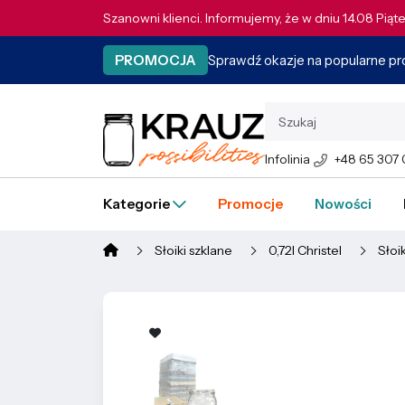
Szanowni klienci. Informujemy, że w dniu 14.08 Pią
Sprawdź okazje na popularne p
PROMOCJA
Infolinia
+48 65 307
Kategorie
Promocje
Nowości
Słoiki szklane
0,72l Christel
Słoi