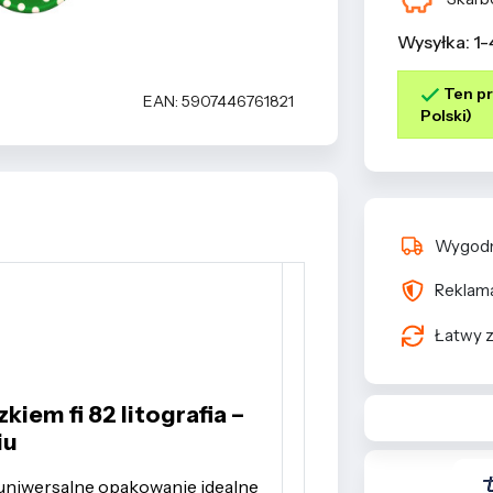
Wysyłka: 1-
Ten pr
EAN: 5907446761821
Polski)
Wygodn
Reklama
Łatwy z
zkiem fi 82 litografia –
iu
o uniwersalne opakowanie idealne