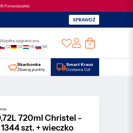
.08 Poniedziałek
SPRAWDŹ
Wysyłka zagraniczna
0
CZ
DE
HU
SK
Skarbonka
Smart Krauz
Zbieraj punkty
Dostawa 0zł
inie
0,72L 720ml Christel -
 1344 szt. + wieczko