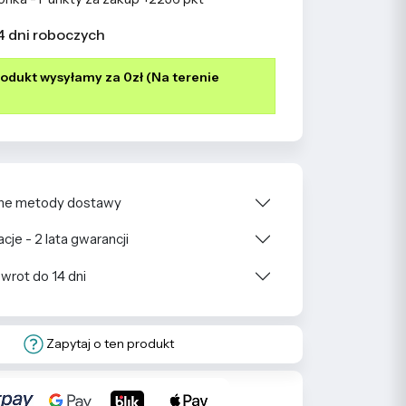
4 dni roboczych
odukt wysyłamy za 0zł (Na terenie
e metody dostawy
cje - 2 lata gwarancji
wrot do 14 dni
Zapytaj o ten produkt