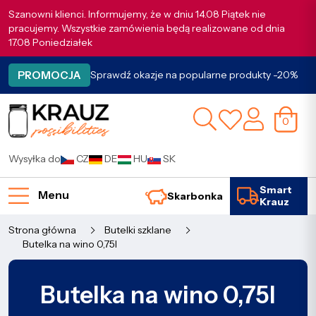
Szanowni klienci. Informujemy, że w dniu 14.08 Piątek nie
pracujemy. Wszystkie zamówienia będą realizowane od dnia
17.08 Poniedziałek
PROMOCJA
Sprawdź okazje na popularne produkty -20%
0
Wysyłka do
CZ
DE
HU
SK
Smart
Menu
Skarbonka
Krauz
Strona główna
Butelki szklane
Butelka na wino 0,75l
Butelka na wino 0,75l