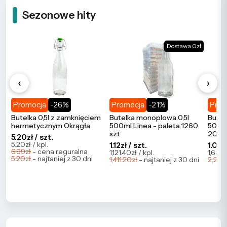
Sezonowe hity
Dostawa 0zł
‹
›
Promocja
-26%
Promocja
-21%
Prom
Butelka 0,5l z zamknięciem
Butelka monoplowa 0,5l
Butel
hermetycznym Okrągła
500ml Linea - paleta 1260
500ml
szt
2086
5.20zł / szt.
5.20zł / kpl.
1.12zł / szt.
1.09zł
6.99zł
- cena reguralna
1,121.40zł / kpl.
1,647.
5.20zł
- najtaniej z 30 dni
1,411.20zł
- najtaniej z 30 dni
2,273.