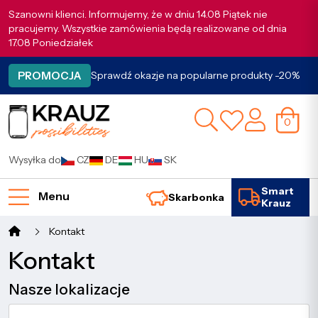
Szanowni klienci. Informujemy, że w dniu 14.08 Piątek nie
pracujemy. Wszystkie zamówienia będą realizowane od dnia
17.08 Poniedziałek
PROMOCJA
Sprawdź okazje na popularne produkty -20%
0
Wysyłka do
CZ
DE
HU
SK
Smart
Menu
Skarbonka
Krauz
Kontakt
Kontakt
Nasze lokalizacje