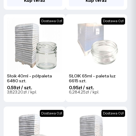
Kup teraz
Kup teraz
Dostawa 0zł
Dostawa 0zł
Słoik 40ml - półpaleta
SŁOIK 65ml - paleta luz
6480 szt.
6615 szt.
0.59zł / szt.
0.95zł / szt.
3,823.20zł / kpl.
6,284.25zł / kpl.
Dostawa 0zł
Dostawa 0zł