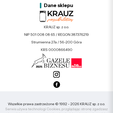
Dane sklepu
KRAUZ sp. z o.o.
NIP 501 008 08 65 / REGON 387376219
Strumienna 27a / 56-200 Góra
KRS 0000866490
Wszelkie prawa zastrzeżone © 1992 - 2026 KRAUZ sp. z o.o.
Serwis używa technologi Cookies, przglądając stronę zgadzasz