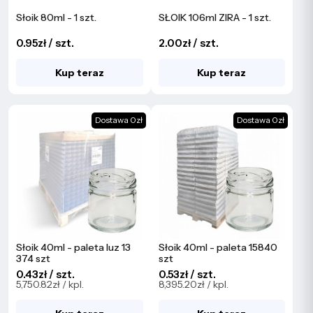
Słoik 80ml - 1 szt.
SŁOIK 106ml ZIRA - 1 szt.
0.95zł / szt.
2.00zł / szt.
Kup teraz
Kup teraz
Dostawa 0zł
Dostawa 0zł
Słoik 40ml - paleta luz 13
Słoik 40ml - paleta 15840
374 szt
szt
0.43zł / szt.
0.53zł / szt.
5,750.82zł / kpl.
8,395.20zł / kpl.