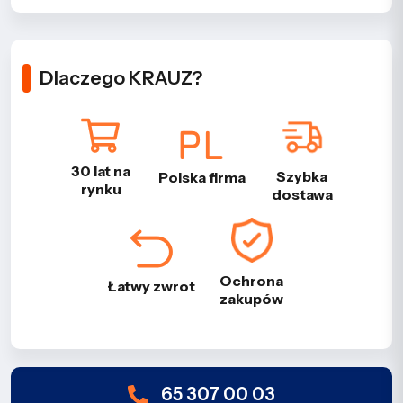
Dlaczego KRAUZ?
30 lat na
Szybka
Polska firma
rynku
dostawa
Ochrona
Łatwy zwrot
zakupów
65 307 00 03