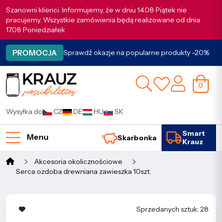
Szanowni klienci. Informujemy, że w dniu 14.08 Piątek nie
pracujemy. Wszystkie zamówienia będą realizowane od dnia
17.08 Poniedziałek
PROMOCJA
Sprawdź okazje na popularne produkty -20%
0
Wysyłka do
CZ
DE
HU
SK
Smart
Menu
Skarbonka
Krauz
Akcesoria okolicznościowe
Serca ozdoba drewniana zawieszka 10szt.
Sprzedanych sztuk: 28