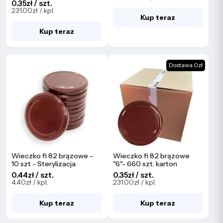
0.35zł / szt.
231.00zł / kpl.
Kup teraz
Kup teraz
Dostawa 0zł
Wieczko fi 82 brązowe -
Wieczko fi 82 brązowe
10 szt - Sterylizacja
"6"- 660 szt. karton
0.44zł / szt.
0.35zł / szt.
4.40zł / kpl.
231.00zł / kpl.
Kup teraz
Kup teraz