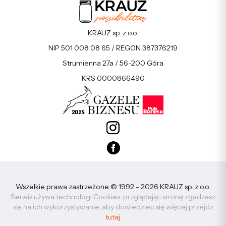
KRAUZ sp. z o.o.
NIP 501 008 08 65 / REGON 387376219
Strumienna 27a / 56-200 Góra
KRS 0000866490
Wszelkie prawa zastrzeżone © 1992 - 2026 KRAUZ sp. z o.o.
Serwis używa technologi Cookies, przglądając stronę zgadzasz
się na ich wykorzystywanie, aby dowiedziec się więcej przejdz
tutaj
.