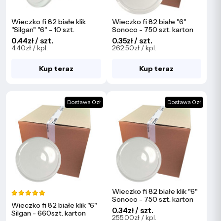
Wieczko fi 82 białe klik
Wieczko fi 82 białe "6"
"Silgan" "6" - 10 szt.
Sonoco - 750 szt. karton
0.44zł / szt.
0.35zł / szt.
4.40zł / kpl.
262.50zł / kpl.
Kup teraz
Kup teraz
Dostawa 0zł
Dostawa 0zł
Wieczko fi 82 białe klik "6"
Sonoco - 750 szt. karton
Wieczko fi 82 białe klik "6"
0.34zł / szt.
Silgan - 660szt. karton
255.00zł / kpl.