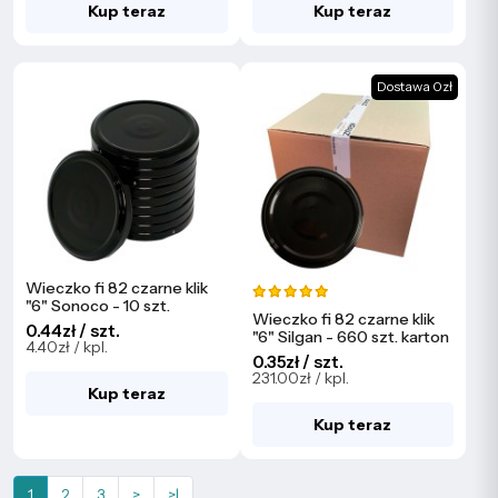
Kup teraz
Kup teraz
Dostawa 0zł
Wieczko fi 82 czarne klik
"6" Sonoco - 10 szt.
Wieczko fi 82 czarne klik
0.44zł / szt.
"6" Silgan - 660 szt. karton
4.40zł / kpl.
0.35zł / szt.
231.00zł / kpl.
Kup teraz
Kup teraz
1
2
3
>
>|