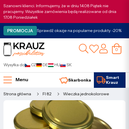
Szanowni klienci. Informujemy, że w dniu 14.08 Piątek nie
pracujemy. Wszystkie zamówienia będą realizowane od dnia
17.08 Poniedziałek
PROMOCJA
Sprawdź okazje na popularne produkty -20%
0
Wysyłka do
CZ
DE
HU
SK
Smart
Menu
Skarbonka
Krauz
Strona główna
FI 82
Wieczka jednokolorowe