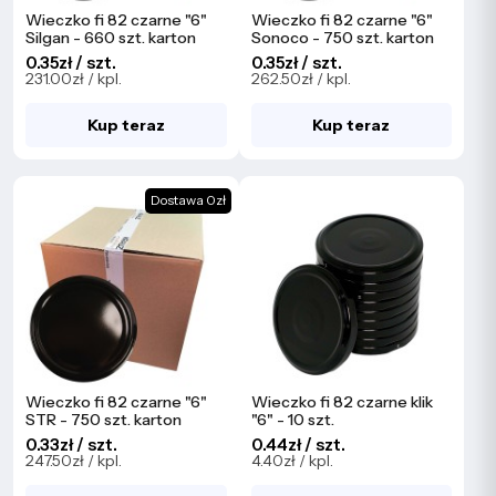
Wieczko fi 82 czarne "6"
Wieczko fi 82 czarne "6"
Silgan - 660 szt. karton
Sonoco - 750 szt. karton
0.35zł / szt.
0.35zł / szt.
231.00zł / kpl.
262.50zł / kpl.
Kup teraz
Kup teraz
Dostawa 0zł
Wieczko fi 82 czarne "6"
Wieczko fi 82 czarne klik
STR - 750 szt. karton
"6" - 10 szt.
0.33zł / szt.
0.44zł / szt.
247.50zł / kpl.
4.40zł / kpl.