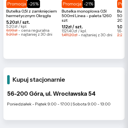
Promocja
-26%
Promocja
-21%
Prom
Butelka 0,5l z zamknięciem
Butelka monoplowa 0,5l
Butel
hermetycznym Okrągła
500ml Linea - paleta 1260
500ml
szt
2086
5.20zł / szt.
5.20zł / kpl.
1.12zł / szt.
1.09zł
6.99zł
- cena reguralna
1,121.40zł / kpl.
1,647.
5.20zł
- najtaniej z 30 dni
1,411.20zł
- najtaniej z 30 dni
2,273.
Kupuj stacjonarnie
56-200 Góra, ul. Wrocławska 54
Poniedziałek - Piątek 9:00 - 17:00 | Sobota 9:00 - 13:00