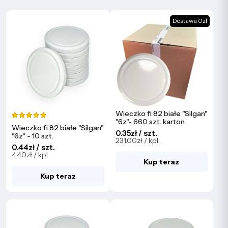
Dostawa 0zł
Wieczko fi 82 białe "Silgan"
"6z"- 660 szt. karton
Wieczko fi 82 białe "Silgan"
0.35zł / szt.
"6z" - 10 szt.
231.00zł / kpl.
0.44zł / szt.
4.40zł / kpl.
Kup teraz
Kup teraz