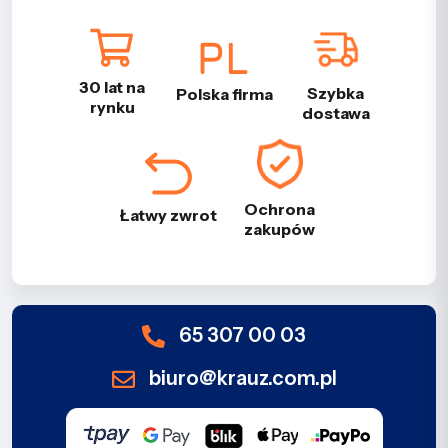
30 lat na
Szybka
Polska firma
rynku
dostawa
Ochrona
Łatwy zwrot
zakupów
65 307 00 03
biuro@krauz.com.pl