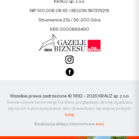
KRAUZ sp. z o.o.
NIP 501 008 08 65 / REGON 387376219
Strumienna 27a / 56-200 Góra
KRS 0000866490
Wszelkie prawa zastrzeżone © 1992 - 2026 KRAUZ sp. z o.o.
Serwis używa technologi Cookies, przglądając stronę zgadzasz
się na ich wykorzystywanie, aby dowiedziec się więcej przejdz
tutaj
.
Realizacja sklepy internetowe
exio