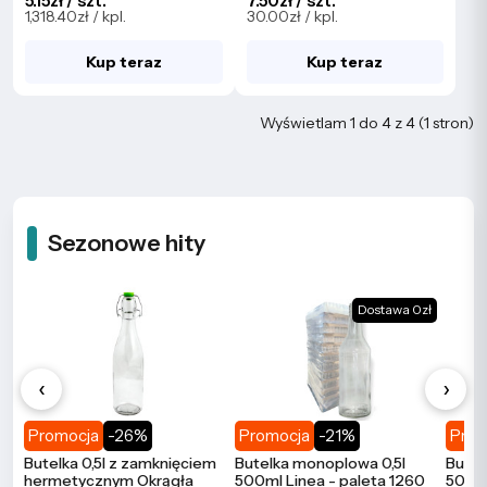
5.15zł / szt.
7.50zł / szt.
1,318.40zł / kpl.
30.00zł / kpl.
Kup teraz
Kup teraz
Wyświetlam 1 do 4 z 4 (1 stron)
Sezonowe hity
Dostawa 0zł
‹
›
Promocja
-26%
Promocja
-21%
Prom
Butelka 0,5l z zamknięciem
Butelka monoplowa 0,5l
Butel
hermetycznym Okrągła
500ml Linea - paleta 1260
500ml