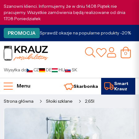
Szanowni klienci. Informujemy, że w dniu 14.08 Piątek nie
pracujemy. Wszystkie zamówienia będą realizowane od dnia
17.08 Poniedziałek
PROMOCJA
Sprawdź okazje na popularne produkty -20%
0
Wysyłka do
CZ
DE
HU
SK
Smart
Menu
Skarbonka
Krauz
Strona główna
Słoiki szklane
2,65l