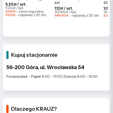
szt
2086
5.20zł / szt.
5.20zł / kpl.
1.12zł / szt.
1.09zł
6.99zł
- cena reguralna
1,121.40zł / kpl.
1,647.
5.20zł
- najtaniej z 30 dni
1,411.20zł
- najtaniej z 30 dni
2,273.
Kupuj stacjonarnie
56-200 Góra, ul. Wrocławska 54
Poniedziałek - Piątek 9:00 - 17:00 | Sobota 9:00 - 13:00
Dlaczego KRAUZ?