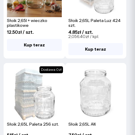
Słoik 2,65l + wieczko
Słoik 2,65L Paleta Luz 424
plastikowe
szt.
12.50zł / szt.
4.85zł / szt.
2,056.40zł / kpl.
Kup teraz
Kup teraz
Dostawa 0zł
Słoik 2,65L Paleta 256 szt.
Słoik 2,65L A'4