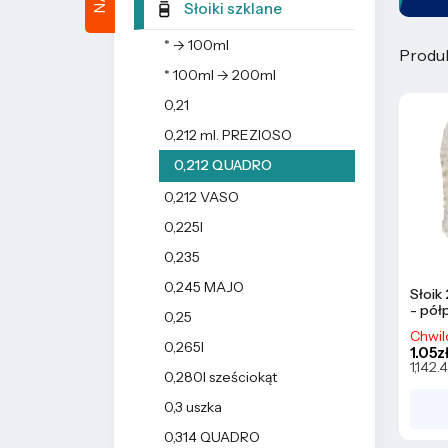
Słoiki szklane
* -> 100ml
Produk
* 100ml -> 200ml
0,21
0,212 ml. PREZIOSO
0,212 QUADRO
0,212 VASO
0,225l
0,235
0,245 MAJO
Słoik
- pół
0,25
Chwil
0,265l
1.05zł
1,142.
0,280l sześciokąt
0,3 uszka
0,314 QUADRO