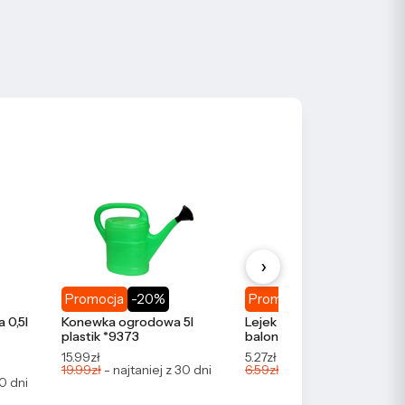
›
Promocja
-20%
Promocja
-20%
 0,5l
Konewka ogrodowa 5l
Lejek do butelek, słoików,
plastik *9373
balonów duży *2647
15.99zł
5.27zł
19.99zł
- najtaniej z 30 dni
6.59zł
- najtaniej z 30 dni
30 dni