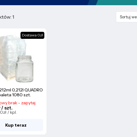
tów: 1
Sortuj w
Dostawa 0zł
 212ml 0,212l QUADRO
paleta 1080 szt.
owy brak - zapytaj
 / szt.
40zł / kpl.
Kup teraz