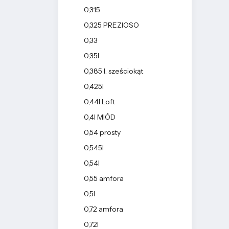
0,315
0,325 PREZIOSO
0,33
0,35l
0,385 l. sześciokąt
0,425l
0,44l Loft
0,4l MIÓD
0,54 prosty
0,545l
0,54l
0,55 amfora
0,5l
0,72 amfora
0,72l