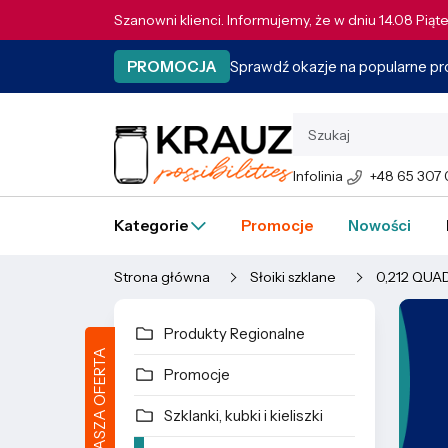
Szanowni klienci. Informujemy, że w dniu 14.08 Pią
Sprawdź okazje na popularne p
PROMOCJA
Infolinia
+48 65 307
Kategorie
Promocje
Nowości
Strona główna
Słoiki szklane
0,212 QUA
Produkty Regionalne
NASZA OFERTA
Promocje
Szklanki, kubki i kieliszki