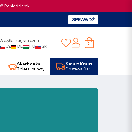
.08 Poniedziałek
SPRAWDŹ
Wysyłka zagraniczna
0
CZ
DE
HU
SK
Skarbonka
Smart Krauz
Zbieraj punkty
Dostawa 0zł