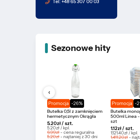
Tel: +48 65 307 00 03
Sezonowe hity
‹
Promocja
-26%
Promocja
-
Butelka 0,5l z zamknięciem
Butelka monop
hermetycznym Okrągła
500ml Linea -
szt
5.20zł / szt.
5.20zł / kpl.
1.12zł / szt.
6.99zł
- cena reguralna
1,121.40zł / kpl.
5.20zł
- najtaniej z 30 dni
1,411.20zł
- najt