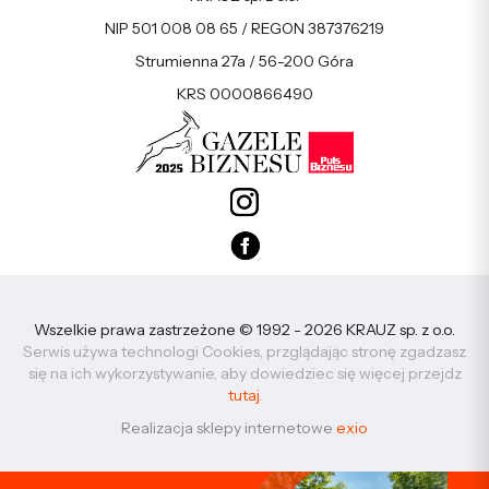
NIP 501 008 08 65 / REGON 387376219
Strumienna 27a / 56-200 Góra
KRS 0000866490
Wszelkie prawa zastrzeżone © 1992 - 2026 KRAUZ sp. z o.o.
Serwis używa technologi Cookies, przglądając stronę zgadzasz
się na ich wykorzystywanie, aby dowiedziec się więcej przejdz
tutaj
.
Realizacja sklepy internetowe
exio