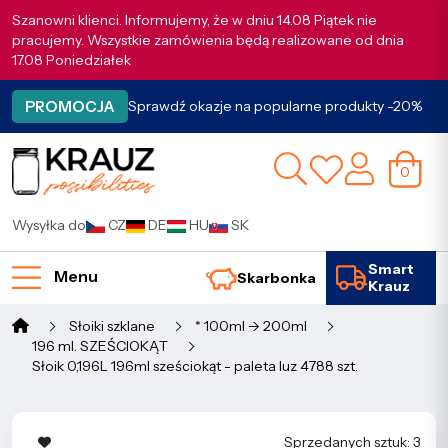
Szanowni klienci. Informujemy, że w dniu 14.08 Piątek nie
pracujemy. Wszystkie zamówienia będą realizowane od dnia
17.08 Poniedziałek
PROMOCJA
Sprawdź okazje na popularne produkty -20%
0
Wysyłka do
CZ
DE
HU
SK
Smart
Menu
Skarbonka
Krauz
Słoiki szklane
* 100ml -> 200ml
196 ml. SZEŚCIOKĄT
Słoik 0,196L 196ml sześciokąt - paleta luz 4788 szt.
Sprzedanych sztuk: 3