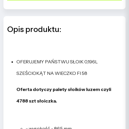
Opis produktu:
OFERUJEMY PAŃSTWU SŁOIK 0,196L
SZEŚCIOKĄT NA WIECZKO FI 58
Oferta dotyczy palety słoików luzem czyli
4788 szt słoiczka.
- wysokość - 86,5 mm