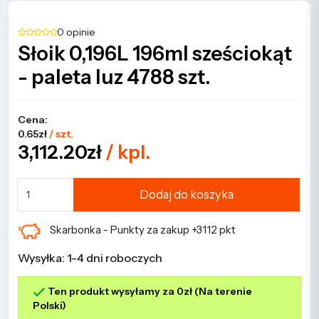
0 opinie
Słoik 0,196L 196ml sześciokąt
- paleta luz 4788 szt.
Cena:
0.65zł
/ szt.
3,112.20zł
/ kpl.
Dodaj do koszyka
Skarbonka - Punkty za zakup +3112 pkt
Wysyłka: 1-4 dni roboczych
Ten produkt wysyłamy za 0zł (Na terenie
Polski)