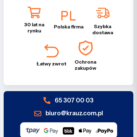
30 lat na
Szybka
Polska firma
rynku
dostawa
Ochrona
Łatwy zwrot
zakupów
65 307 00 03
biuro@krauz.com.pl