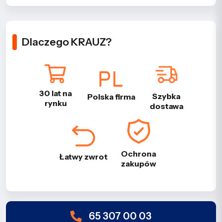
Dlaczego KRAUZ?
30 lat na
Szybka
Polska firma
rynku
dostawa
Ochrona
Łatwy zwrot
zakupów
65 307 00 03