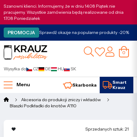
Szanowni klienci. Informujemy, że w dniu 14.08 Piątek nie
pracujemy. Wszystkie zamówienia będą realizowane od dnia
17.08 Poniedziałek
PROMOCJA
Sprawdź okazje na popularne produkty -20%
0
Wysyłka do
CZ
DE
HU
SK
Smart
Menu
Skarbonka
Krauz
Akcesoria do produkcji zniczy i wkładów
Blaszki Podkładki do knotów A'110
Sprzedanych sztuk: 21