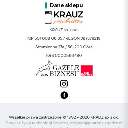
Dane sklepu
KRAUZ sp. z o.o.
NIP 501 008 08 65 / REGON 387376219
Strumienna 27a / 56-200 Góra
KRS 0000866490
Wszelkie prawa zastrzeżone © 1992 - 2026 KRAUZ sp. z o.o.
Serwis używa technologi Cookies, przglądając stronę zgadzasz