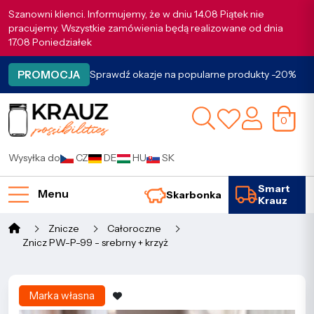
Szanowni klienci. Informujemy, że w dniu 14.08 Piątek nie
pracujemy. Wszystkie zamówienia będą realizowane od dnia
17.08 Poniedziałek
PROMOCJA
Sprawdź okazje na popularne produkty -20%
0
Wysyłka do
CZ
DE
HU
SK
Smart
Menu
Skarbonka
Krauz
Znicze
Całoroczne
Znicz PW-P-99 - srebrny + krzyż
Marka własna