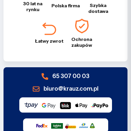
30 lat na
Szybka
Polska firma
rynku
dostawa
Ochrona
Łatwy zwrot
zakupów
65 307 00 03
biuro@krauz.com.pl