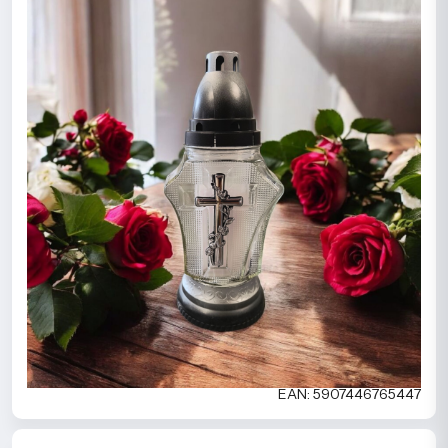
EAN: 5907446765447