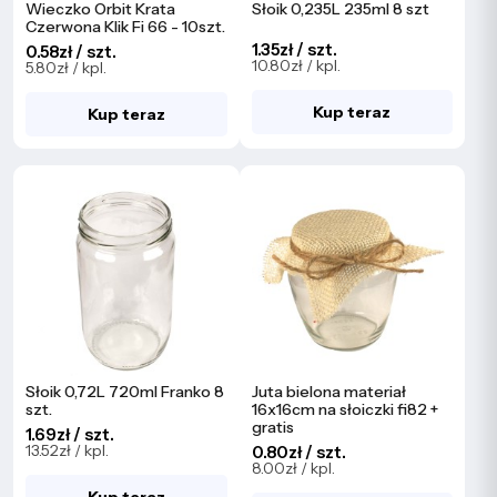
Wieczko Orbit Krata
Słoik 0,235L 235ml 8 szt
Czerwona Klik Fi 66 - 10szt.
1.35zł / szt.
0.58zł / szt.
10.80zł / kpl.
5.80zł / kpl.
Kup teraz
Kup teraz
Słoik 0,72L 720ml Franko 8
Juta bielona materiał
szt.
16x16cm na słoiczki fi82 +
gratis
1.69zł / szt.
13.52zł / kpl.
0.80zł / szt.
8.00zł / kpl.
Kup teraz