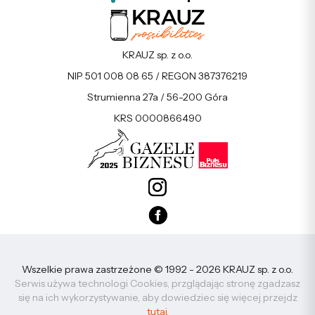
KRAUZ sp. z o.o.
NIP 501 008 08 65 / REGON 387376219
Strumienna 27a / 56-200 Góra
KRS 0000866490
Wszelkie prawa zastrzeżone © 1992 - 2026 KRAUZ sp. z o.o.
Serwis używa technologi Cookies, przglądając stronę zgadzasz
się na ich wykorzystywanie, aby dowiedziec się więcej przejdz
tutaj
.