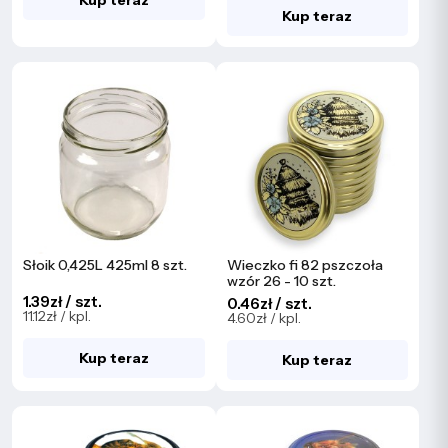
Kup teraz
Słoik 0,425L 425ml 8 szt.
Wieczko fi 82 pszczoła
wzór 26 - 10 szt.
1.39zł / szt.
0.46zł / szt.
11.12zł / kpl.
4.60zł / kpl.
Kup teraz
Kup teraz