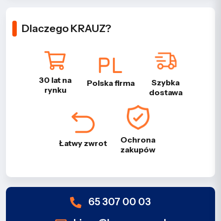
Dlaczego KRAUZ?
30 lat na
Szybka
Polska firma
rynku
dostawa
Ochrona
Łatwy zwrot
zakupów
65 307 00 03