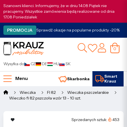
Szanowni klienci. Informujemy, że w dniu 14.08 Piątek nie
pracujemy. Wszystkie zamówienia będą realizowane od dnia
17.08 Poniedziałek
PROMOCJA
Sprawdź okazje na popularne produkty -20%
0
Wysyłka do
CZ
DE
HU
SK
Smart
Menu
Skarbonka
Krauz
Wieczka
FI 82
Wieczka pszczelarskie
Wieczko fi 82 pszczoła wzór 13 - 10 szt.
Sprzedanych sztuk:
453