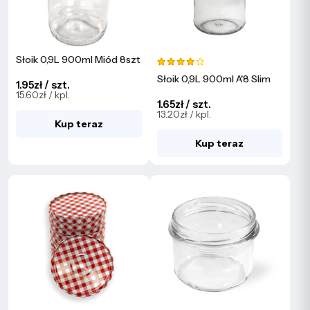
Słoik 0,9L 900ml Miód 8szt
Słoik 0,9L 900ml A'8 Slim
1.95zł / szt.
15.60zł / kpl.
1.65zł / szt.
13.20zł / kpl.
Kup teraz
Kup teraz