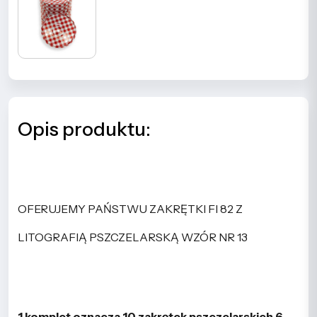
Opis produktu:
OFERUJEMY PAŃSTWU ZAKRĘTKI FI 82 Z
LITOGRAFIĄ PSZCZELARSKĄ WZÓR NR 13
1 komplet oznacza 10 zakrętek pszczelarskich 6-