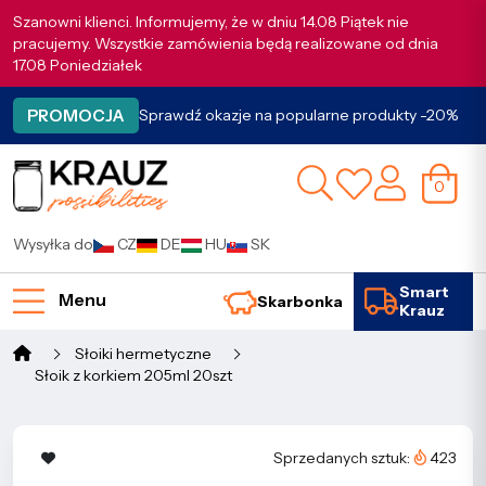
Szanowni klienci. Informujemy, że w dniu 14.08 Piątek nie
pracujemy. Wszystkie zamówienia będą realizowane od dnia
17.08 Poniedziałek
PROMOCJA
Sprawdź okazje na popularne produkty -20%
0
Wysyłka do
CZ
DE
HU
SK
Smart
Menu
Skarbonka
Krauz
Słoiki hermetyczne
Słoik z korkiem 205ml 20szt
Sprzedanych sztuk:
423