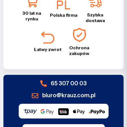
30 lat na
Szybka
Polska firma
rynku
dostawa
Ochrona
Łatwy zwrot
zakupów
65 307 00 03
biuro@krauz.com.pl