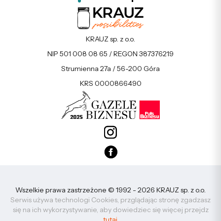
KRAUZ sp. z o.o.
NIP 501 008 08 65 / REGON 387376219
Strumienna 27a / 56-200 Góra
KRS 0000866490
Wszelkie prawa zastrzeżone © 1992 - 2026 KRAUZ sp. z o.o.
Serwis używa technologi Cookies, przglądając stronę zgadzasz
się na ich wykorzystywanie, aby dowiedziec się więcej przejdz
tutaj
.