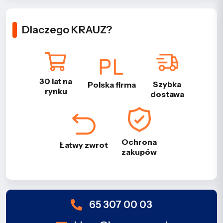
Dlaczego KRAUZ?
30 lat na
Szybka
Polska firma
rynku
dostawa
Ochrona
Łatwy zwrot
zakupów
65 307 00 03