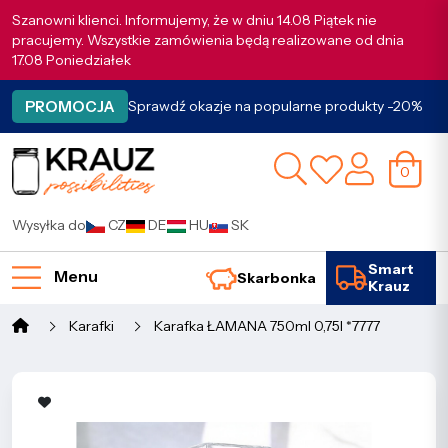
Szanowni klienci. Informujemy, że w dniu 14.08 Piątek nie
pracujemy. Wszystkie zamówienia będą realizowane od dnia
17.08 Poniedziałek
PROMOCJA
Sprawdź okazje na popularne produkty -20%
0
Wysyłka do
CZ
DE
HU
SK
Smart
Menu
Skarbonka
Krauz
Karafki
Karafka ŁAMANA 750ml 0,75l *7777