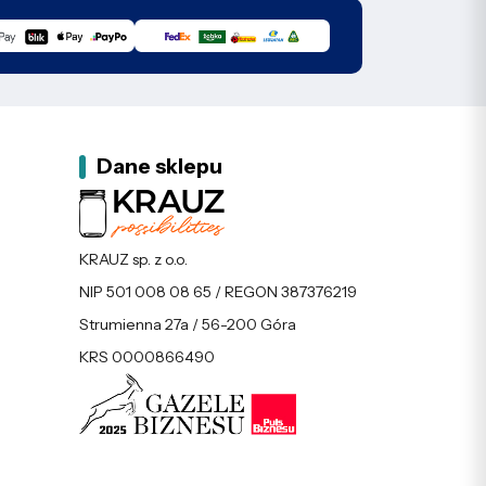
Dane sklepu
KRAUZ sp. z o.o.
NIP 501 008 08 65 / REGON 387376219
Strumienna 27a / 56-200 Góra
KRS 0000866490