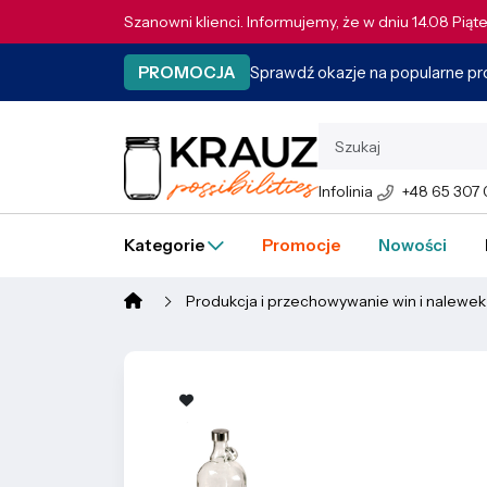
Szanowni klienci. Informujemy, że w dniu 14.08 Pią
Sprawdź okazje na popularne p
PROMOCJA
Infolinia
+48 65 307
Kategorie
Promocje
Nowości
Produkcja i przechowywanie win i nalewek