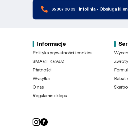
Infolinia - Obsługa klie
65 307 00 03
Informacje
Ser
Polityka prywatności i cookies
Wycena
SMART KRAUZ
Zwroty 
Płatności
Formul
Wysyłka
Rabat 
O nas
Skarbo
Regulamin sklepu