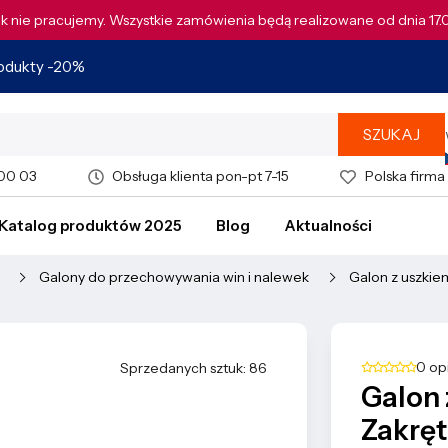
tek nie pracujemy. Wszystkie zamówienia będą realizowane od dnia 17
rodukty -20%
SZUKAJ
 00 03
Obsługa klienta pon-pt 7-15
Polska firma
Katalog produktów 2025
Blog
Aktualności
Galony do przechowywania win i nalewek
Galon z uszkie
0 op
Sprzedanych sztuk: 86
Galon 
Zakrę