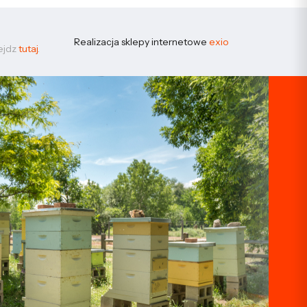
Realizacja sklepy internetowe
exio
zejdz
tutaj
.