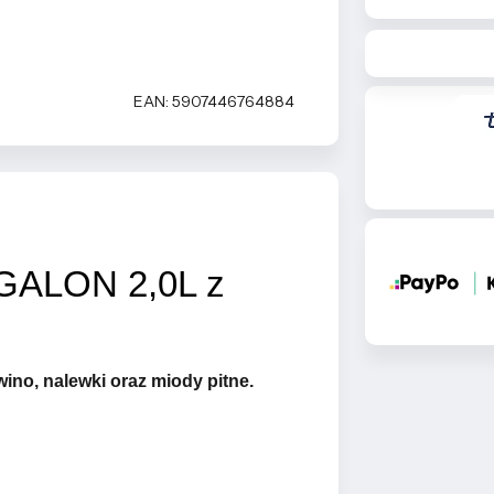
EAN: 5907446764884
 GALON 2,0L z
wino, nalewki oraz miody pitne.