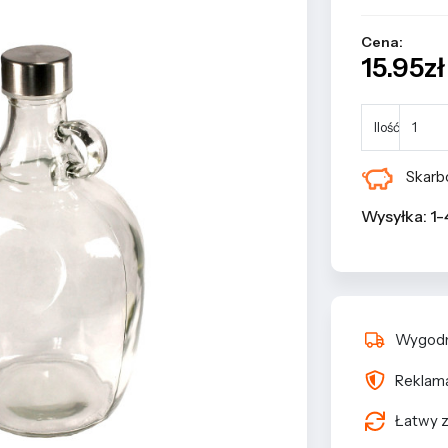
Cena:
15.95zł 
Ilość
Skarbo
Wysyłka: 1-
Wygodn
Reklama
Łatwy z