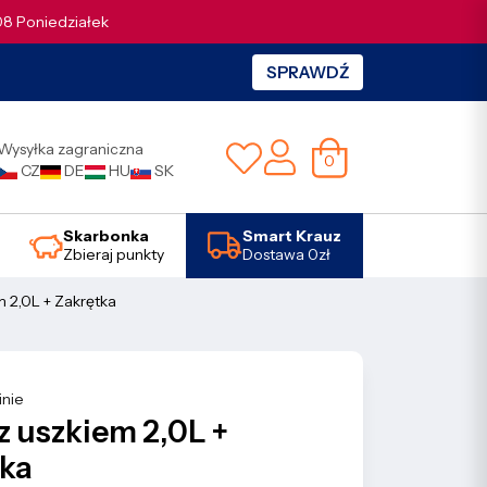
.08 Poniedziałek
SPRAWDŹ
Wysyłka zagraniczna
0
CZ
DE
HU
SK
Skarbonka
Smart Krauz
Zbieraj punkty
Dostawa 0zł
m 2,0L + Zakrętka
inie
z uszkiem 2,0L +
tka