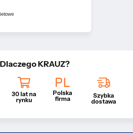
kietowe
Dlaczego KRAUZ?
Polska
30 lat na
Szybka
firma
rynku
dostawa