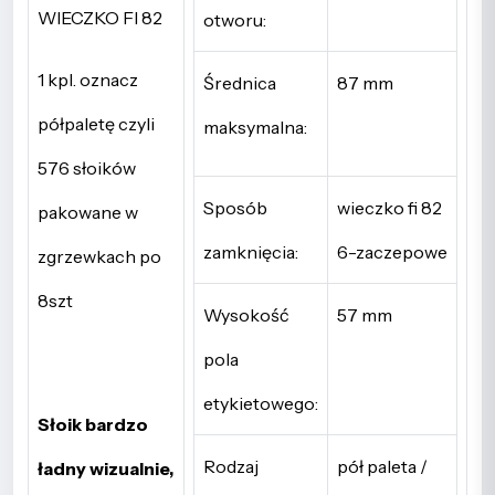
WIECZKO FI 82
otworu:
1 kpl. oznacz
Średnica
87 mm
półpaletę czyli
maksymalna:
576 słoików
Sposób
wieczko fi 82
pakowane w
zamknięcia:
6-zaczepowe
zgrzewkach po
8szt
Wysokość
57 mm
pola
etykietowego:
Słoik bardzo
Rodzaj
pół paleta /
ładny wizualnie,