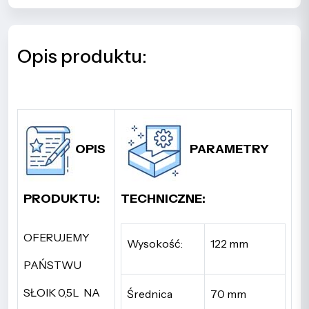
Opis produktu:
OPIS
PARAMETRY
PRODUKTU:
TECHNICZNE:
OFERUJEMY
Wysokość:
122 mm
PAŃSTWU
SŁOIK 0,5L NA
Średnica
70 mm