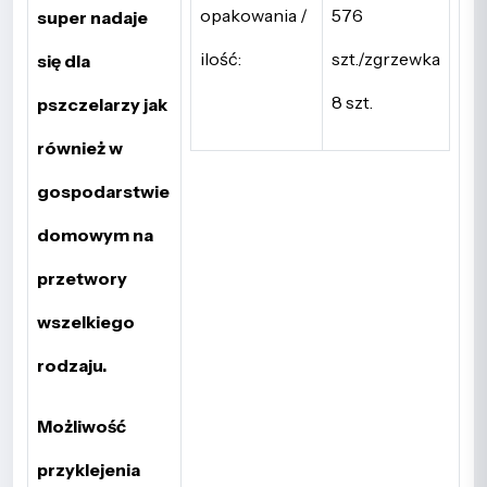
opakowania /
576
super nadaje
ilość:
szt./zgrzewka
się dla
8 szt.
pszczelarzy jak
również w
gospodarstwie
domowym na
przetwory
wszelkiego
rodzaju.
Możliwość
przyklejenia