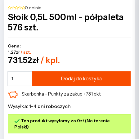
0 opinie
Słoik 0,5L 500ml - półpaleta
576 szt.
Cena:
1.27zł
/ szt.
731.52zł
/ kpl.
Dodaj do koszyka
Skarbonka - Punkty za zakup +731 pkt
Wysyłka: 1-4 dni roboczych
Ten produkt wysyłamy za 0zł (Na terenie
Polski)