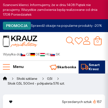
Szanowni klienci. Informujemy, że w dniu 14.08 Piątek nie
pracujemy. Wszystkie zamówienia będą realizowane od dnia
17.08 Poniedziałek
PROMOCJA
Sprawdź okazje na popularne produkty -20%
0
Wysyłka do
CZ
DE
HU
SK
Smart
Menu
Skarbonka
Krauz
Słoiki szklane
0,5l
Słoik 0,5L 500ml - półpaleta 576 szt.
Sprzedanych sztuk:
157