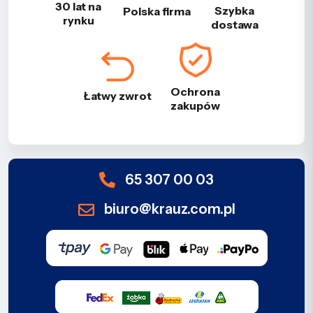
30 lat na
Szybka
Polska firma
rynku
dostawa
Ochrona
Łatwy zwrot
zakupów
65 307 00 03
biuro@krauz.com.pl