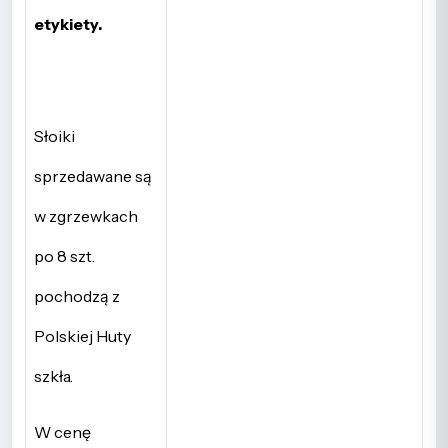
etykiety.
Słoiki
sprzedawane są
w zgrzewkach
po 8 szt.
pochodzą z
Polskiej Huty
szkła.
W cenę