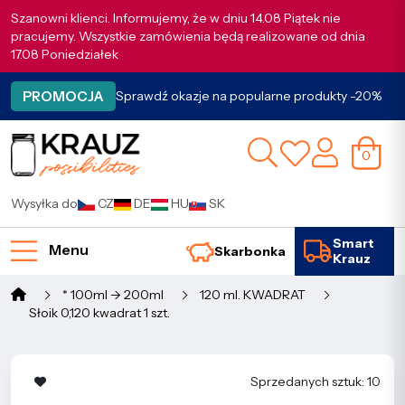
Szanowni klienci. Informujemy, że w dniu 14.08 Piątek nie
pracujemy. Wszystkie zamówienia będą realizowane od dnia
17.08 Poniedziałek
PROMOCJA
Sprawdź okazje na popularne produkty -20%
0
Wysyłka do
CZ
DE
HU
SK
Smart
Menu
Skarbonka
Krauz
* 100ml -> 200ml
120 ml. KWADRAT
Słoik 0,120 kwadrat 1 szt.
Sprzedanych sztuk: 10