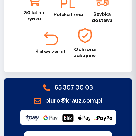
30 lat na
Szybka
Polska firma
rynku
dostawa
Ochrona
Łatwy zwrot
zakupów
65 307 00 03
biuro@krauz.com.pl