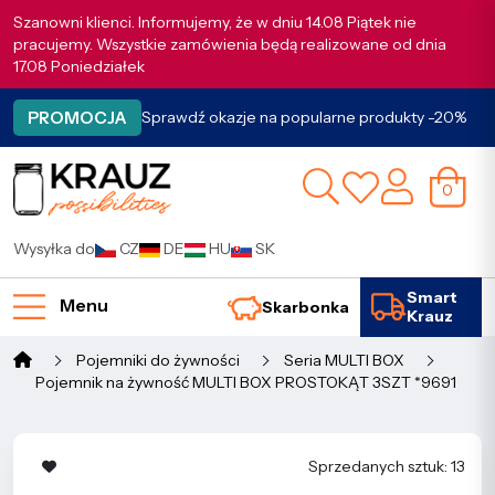
Szanowni klienci. Informujemy, że w dniu 14.08 Piątek nie
pracujemy. Wszystkie zamówienia będą realizowane od dnia
17.08 Poniedziałek
PROMOCJA
Sprawdź okazje na popularne produkty -20%
0
Wysyłka do
CZ
DE
HU
SK
Smart
Menu
Skarbonka
Krauz
Pojemniki do żywności
Seria MULTI BOX
Pojemnik na żywność MULTI BOX PROSTOKĄT 3SZT *9691
Sprzedanych sztuk: 13