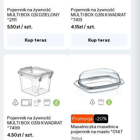
Pojemnik na żywność
Pojemnik na żywność
MULTI BOX 0,5l DZIELONY
MULTI BOX 0,35l KWADRAT
*2111
*7413
5.50zł / szt.
4.15zł / szt.
Kup teraz
Kup teraz
Pojemnik na żywność
Promocja
-20%
MULTI BOX 0,55l KWADRAT
Maselniczka maselnica
*7499
pojemnik na masło *0147
4.50zł / szt.
7.99zł